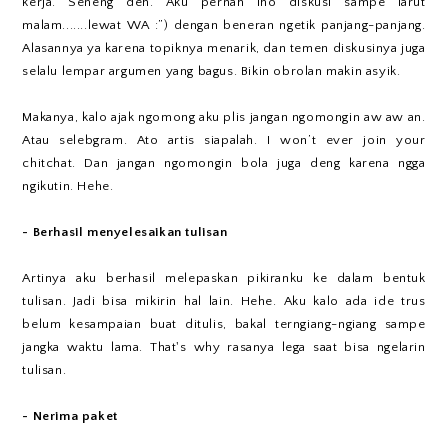
kerja. Seneng deh. Aku pernah lho diskusi sampe larut
malam.......lewat WA :”) dengan beneran ngetik panjang-panjang.
Alasannya ya karena topiknya menarik, dan temen diskusinya juga
selalu lempar argumen yang bagus. Bikin obrolan makin asyik.
Makanya, kalo ajak ngomong aku plis jangan ngomongin aw aw an.
Atau selebgram. Ato artis siapalah. I won’t ever join your
chitchat. Dan jangan ngomongin bola juga deng karena ngga
ngikutin. Hehe.
- Berhasil menyelesaikan tulisan
Artinya aku berhasil melepaskan pikiranku ke dalam bentuk
tulisan. Jadi bisa mikirin hal lain. Hehe. Aku kalo ada ide trus
belum kesampaian buat ditulis, bakal terngiang-ngiang sampe
jangka waktu lama. That's why rasanya lega saat bisa ngelarin
tulisan.
- Nerima paket