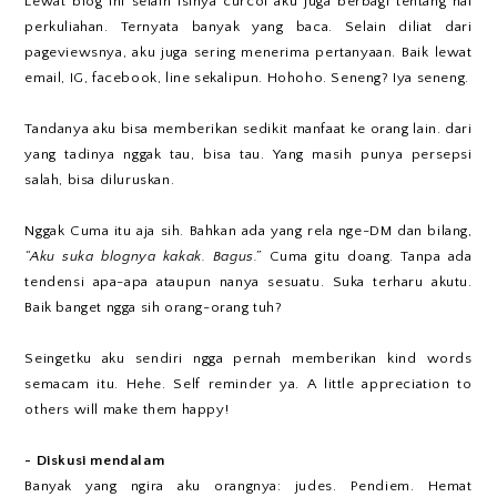
Lewat blog ini selain isinya curcol aku juga berbagi tentang hal
perkuliahan. Ternyata banyak yang baca. Selain diliat dari
pageviewsnya, aku juga sering menerima pertanyaan. Baik lewat
email, IG, facebook, line sekalipun. Hohoho. Seneng? Iya seneng.
Tandanya aku bisa memberikan sedikit manfaat ke orang lain. dari
yang tadinya nggak tau, bisa tau. Yang masih punya persepsi
salah, bisa diluruskan.
Nggak Cuma itu aja sih. Bahkan ada yang rela nge-DM dan bilang,
“Aku suka blognya kakak. Bagus.”
Cuma gitu doang. Tanpa ada
tendensi apa-apa ataupun nanya sesuatu. Suka terharu akutu.
Baik banget ngga sih orang-orang tuh?
Seingetku aku sendiri ngga pernah memberikan kind words
semacam itu. Hehe. Self reminder ya. A little appreciation to
others will make them happy!
- Diskusi mendalam
Banyak yang ngira aku orangnya: judes. Pendiem. Hemat