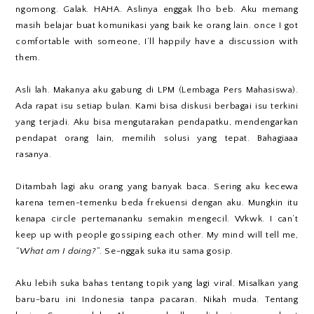
ngomong. Galak. HAHA. Aslinya enggak lho beb. Aku memang
masih belajar buat komunikasi yang baik ke orang lain. once I got
comfortable with someone, I’ll happily have a discussion with
them.
Asli lah. Makanya aku gabung di LPM (Lembaga Pers Mahasiswa).
Ada rapat isu setiap bulan. Kami bisa diskusi berbagai isu terkini
yang terjadi. Aku bisa mengutarakan pendapatku, mendengarkan
pendapat orang lain, memilih solusi yang tepat. Bahagiaaa
rasanya.
Ditambah lagi aku orang yang banyak baca. Sering aku kecewa
karena temen-temenku beda frekuensi dengan aku. Mungkin itu
kenapa circle pertemananku semakin mengecil. Wkwk. I can’t
keep up with people gossiping each other. My mind will tell me,
“What am I doing?”
. Se-nggak suka itu sama gosip.
Aku lebih suka bahas tentang topik yang lagi viral. Misalkan yang
baru-baru ini Indonesia tanpa pacaran. Nikah muda. Tentang