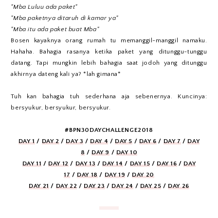
"Mba Luluu ada paket"
"Mba paketnya ditaruh di kamar ya"
"Mba itu ada paket buat Mba"
Bosen kayaknya orang rumah tu memanggil-manggil namaku.
Hahaha. Bahagia rasanya ketika paket yang ditunggu-tunggu
datang. Tapi mungkin lebih bahagia saat jodoh yang ditunggu
akhirnya dateng kali ya? *lah gimana*
Tuh kan bahagia tuh sederhana aja sebenernya. Kuncinya:
bersyukur, bersyukur, bersyukur.
#BPN30DAYCHALLENGE2018
DAY 1
/
DAY 2
/
DAY 3
/
DAY 4
/
DAY 5
/
DAY 6
/
DAY 7
/
DAY
8
/
DAY 9
/
DAY 10
DAY 11
/
DAY 12
/
DAY 13
/
DAY 14
/
DAY 15
/
DAY 16
/
DAY
17
/
DAY 18
/
DAY 19
/
DAY 20
DAY 21
/
DAY 22
/
DAY 23
/
DAY 24
/
DAY 25
/
DAY 26