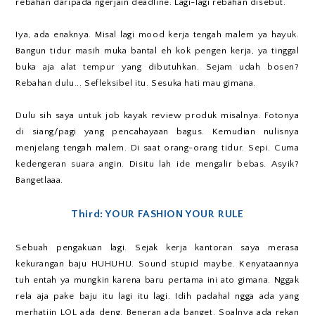
rebahan daripada ngerjain deadline. Lagi-lagi rebahan disebut.
Iya, ada enaknya. Misal lagi mood kerja tengah malem ya hayuk.
Bangun tidur masih muka bantal eh kok pengen kerja, ya tinggal
buka aja alat tempur yang dibutuhkan. Sejam udah bosen?
Rebahan dulu... Sefleksibel itu. Sesuka hati mau gimana.
Dulu sih saya untuk job kayak review produk misalnya. Fotonya
di siang/pagi yang pencahayaan bagus. Kemudian nulisnya
menjelang tengah malem. Di saat orang-orang tidur. Sepi. Cuma
kedengeran suara angin. Disitu lah ide mengalir bebas. Asyik?
Bangetlaaa.
Third: YOUR FASHION YOUR RULE
Sebuah pengakuan lagi. Sejak kerja kantoran saya merasa
kekurangan baju HUHUHU. Sound stupid maybe. Kenyataannya
tuh entah ya mungkin karena baru pertama ini ato gimana. Nggak
rela aja pake baju itu lagi itu lagi. Idih padahal ngga ada yang
merhatiin LOL ada deng. Beneran ada banget. Soalnya ada rekan