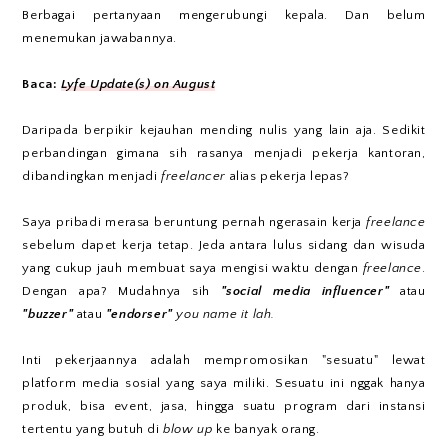
Berbagai pertanyaan mengerubungi kepala. Dan belum
menemukan jawabannya.
Baca:
Lyfe Update(s) on August
Daripada berpikir kejauhan mending nulis yang lain aja. Sedikit
perbandingan gimana sih rasanya menjadi pekerja kantoran,
dibandingkan menjadi
freelancer
alias pekerja lepas?
Saya pribadi merasa beruntung pernah ngerasain kerja
freelance
sebelum dapet kerja tetap. Jeda antara lulus sidang dan wisuda
yang cukup jauh membuat saya mengisi waktu dengan
freelance
.
Dengan apa? Mudahnya sih
"social media influencer"
atau
"buzzer"
atau
"endorser"
you name it lah.
Inti pekerjaannya adalah mempromosikan "sesuatu" lewat
platform media sosial yang saya miliki. Sesuatu ini nggak hanya
produk, bisa event, jasa, hingga suatu program dari instansi
tertentu yang butuh di
blow up
ke banyak orang.