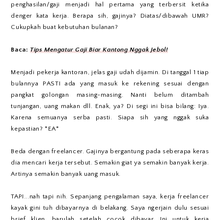
penghasilan/gaji menjadi hal pertama yang terbersit ketika
denger kata kerja. Berapa sih, gajinya? Diatas/dibawah UMR?
Cukupkah buat kebutuhan bulanan?
Baca:
Tips Mengatur Gaji Biar Kantong Nggak Jebol!
Menjadi pekerja kantoran, jelas gaji udah dijamin. Di tanggal 1 tiap
bulannya PASTI ada yang masuk ke rekening sesuai dengan
pangkat golongan masing-masing. Nanti belum ditambah
tunjangan, uang makan dll. Enak, ya? Di segi ini bisa bilang: Iya.
Karena semuanya serba pasti. Siapa sih yang nggak suka
kepastian? *EA*
Beda dengan freelancer. Gajinya bergantung pada seberapa keras
dia mencari kerja tersebut. Semakin giat ya semakin banyak kerja.
Artinya semakin banyak uang masuk.
TAPI...nah tapi nih. Sepanjang pengalaman saya, kerja freelancer
kayak gini tuh dibayarnya di belakang. Saya ngerjain dulu sesuai
brief klien, barulah setelah cocok dibayar. Ini untuk kerja