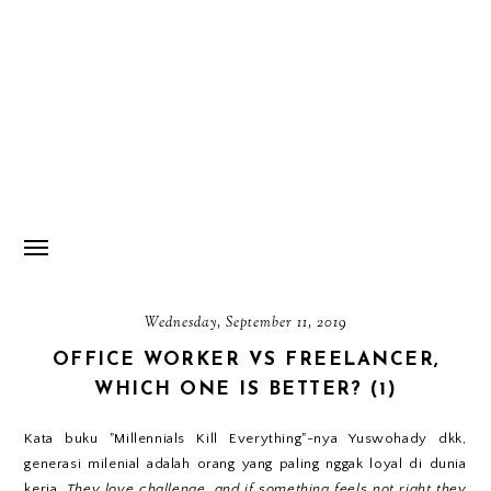
Wednesday, September 11, 2019
OFFICE WORKER VS FREELANCER,
WHICH ONE IS BETTER? (1)
Kata buku "Millennials Kill Everything"-nya Yuswohady dkk,
generasi milenial adalah orang yang paling nggak loyal di dunia
kerja.
They love challenge, and if something feels not right they