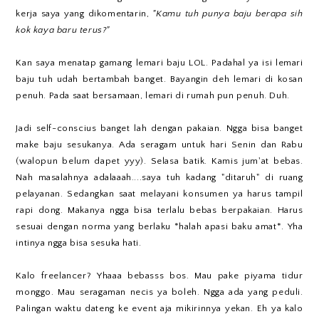
kerja saya yang dikomentarin,
"Kamu tuh punya baju berapa sih
kok kaya baru terus?"
Kan saya menatap gamang lemari baju LOL. Padahal ya isi lemari
baju tuh udah bertambah banget. Bayangin deh lemari di kosan
penuh. Pada saat bersamaan, lemari di rumah pun penuh. Duh.
Jadi self-conscius banget lah dengan pakaian. Ngga bisa banget
make baju sesukanya. Ada seragam untuk hari Senin dan Rabu
(walopun belum dapet yyy). Selasa batik. Kamis jum'at bebas.
Nah masalahnya adalaaah....saya tuh kadang "ditaruh" di ruang
pelayanan. Sedangkan saat melayani konsumen ya harus tampil
rapi dong. Makanya ngga bisa terlalu bebas berpakaian. Harus
sesuai dengan norma yang berlaku *halah apasi baku amat*. Yha
intinya ngga bisa sesuka hati.
Kalo freelancer? Yhaaa bebasss bos. Mau pake piyama tidur
monggo. Mau seragaman necis ya boleh. Ngga ada yang peduli.
Palingan waktu dateng ke event aja mikirinnya yekan. Eh ya kalo