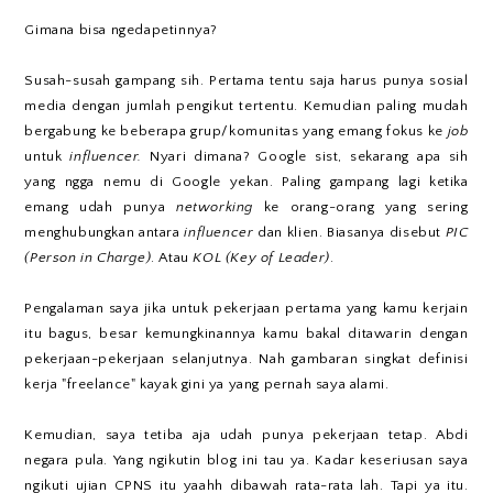
Gimana bisa ngedapetinnya?
Susah-susah gampang sih. Pertama tentu saja harus punya sosial
media dengan jumlah pengikut tertentu. Kemudian paling mudah
bergabung ke beberapa grup/komunitas yang emang fokus ke
job
untuk
influencer.
Nyari dimana? Google sist, sekarang apa sih
yang ngga nemu di Google yekan. Paling gampang lagi ketika
emang udah punya
networking
ke orang-orang yang sering
menghubungkan antara
influencer
dan klien. Biasanya disebut
PIC
(Person in Charge)
. Atau
KOL (Key of Leader)
.
Pengalaman saya jika untuk pekerjaan pertama yang kamu kerjain
itu bagus, besar kemungkinannya kamu bakal ditawarin dengan
pekerjaan-pekerjaan selanjutnya. Nah gambaran singkat definisi
kerja "freelance" kayak gini ya yang pernah saya alami.
Kemudian, saya tetiba aja udah punya pekerjaan tetap. Abdi
negara pula. Yang ngikutin blog ini tau ya. Kadar keseriusan saya
ngikuti ujian CPNS itu yaahh dibawah rata-rata lah. Tapi ya itu.