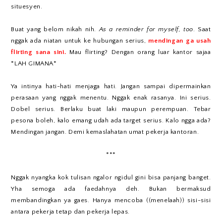
situesyen.
Buat yang belom nikah nih.
As a reminder for myself, too
. Saat
nggak ada niatan untuk ke hubungan serius,
mendingan ga usah
flirting sana sini.
Mau flirting? Dengan orang luar kantor sajaa
*LAH GIMANA*
Ya intinya hati-hati menjaga hati. Jangan sampai dipermainkan
perasaan yang nggak menentu. Nggak enak rasanya. Ini serius.
Dobel serius. Berlaku buat laki maupun perempuan. Tebar
pesona boleh, kalo emang udah ada target serius. Kalo ngga ada?
Mendingan jangan. Demi kemaslahatan umat pekerja kantoran.
***
Nggak nyangka kok tulisan ngalor ngidul gini bisa panjang banget.
Yha semoga ada faedahnya deh. Bukan bermaksud
membandingkan ya gaes. Hanya mencoba ((menelaah)) sisi-sisi
antara pekerja tetap dan pekerja lepas.