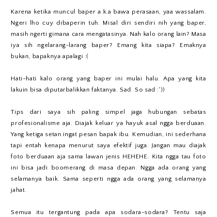
Karena ketika muncul baper a.k.a bawa perasaan, yaa wassalam.
Ngeri lho cuy dibaperin tuh. Misal diri sendiri nih yang baper,
masih ngerti gimana cara mengatasinya. Nah kalo orang lain? Masa
iya sih ngelarang-larang baper? Emang kita siapa? Emaknya
bukan, bapaknya apalagi :(
Hati-hati kalo orang yang baper ini mulai halu. Apa yang kita
lakuin bisa diputarbalikkan faktanya. Sad. So sad :'))
Tips dari saya sih paling simpel jaga hubungan sebatas
profesionalisme aja. Diajak keluar ya hayuk asal ngga berduaan.
Yang ketiga setan ingat pesan bapak ibu. Kemudian, ini sederhana
tapi entah kenapa menurut saya efektif juga. Jangan mau diajak
foto berduaan aja sama lawan jenis HEHEHE. Kita ngga tau foto
ini bisa jadi boomerang di masa depan. Ngga ada orang yang
selamanya baik. Sama seperti ngga ada orang yang selamanya
jahat.
Semua itu tergantung pada apa sodara-sodara? Tentu saja