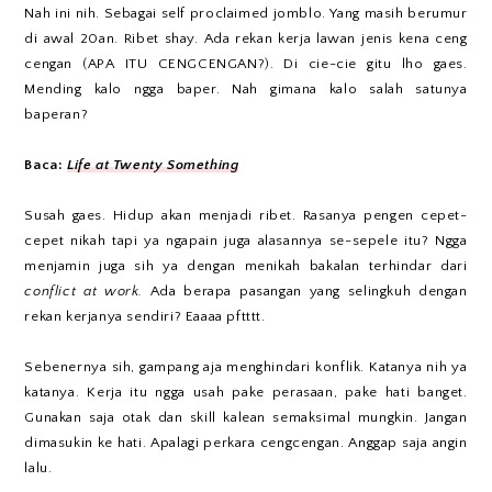
Nah ini nih. Sebagai self proclaimed jomblo. Yang masih berumur
di awal 20an. Ribet shay. Ada rekan kerja lawan jenis kena ceng
cengan (APA ITU CENGCENGAN?). Di cie-cie gitu lho gaes.
Mending kalo ngga baper. Nah gimana kalo salah satunya
baperan?
Baca:
Life at Twenty Something
Susah gaes. Hidup akan menjadi ribet. Rasanya pengen cepet-
cepet nikah tapi ya ngapain juga alasannya se-sepele itu? Ngga
menjamin juga sih ya dengan menikah bakalan terhindar dari
conflict at work.
Ada berapa pasangan yang selingkuh dengan
rekan kerjanya sendiri? Eaaaa pftttt.
Sebenernya sih, gampang aja menghindari konflik. Katanya nih ya
katanya. Kerja itu ngga usah pake perasaan, pake hati banget.
Gunakan saja otak dan skill kalean semaksimal mungkin. Jangan
dimasukin ke hati. Apalagi perkara cengcengan. Anggap saja angin
lalu.