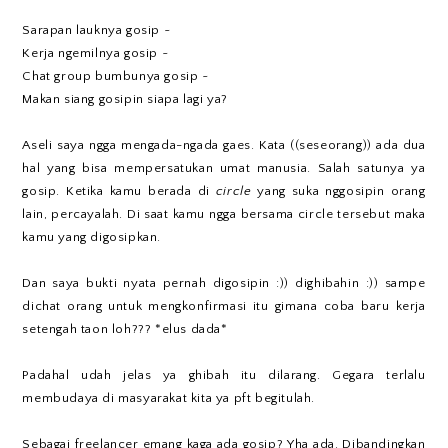
Sarapan lauknya gosip ~
Kerja ngemilnya gosip ~
Chat group bumbunya gosip ~
Makan siang gosipin siapa lagi ya?
Aseli saya ngga mengada-ngada gaes. Kata ((seseorang)) ada dua
hal yang bisa mempersatukan umat manusia. Salah satunya ya
gosip. Ketika kamu berada di
circle
yang suka nggosipin orang
lain, percayalah. Di saat kamu ngga bersama circle tersebut maka
kamu yang digosipkan.
Dan saya bukti nyata pernah digosipin :)) dighibahin :)) sampe
dichat orang untuk mengkonfirmasi itu gimana coba baru kerja
setengah taon loh??? *elus dada*
Padahal udah jelas ya ghibah itu dilarang. Gegara terlalu
membudaya di masyarakat kita ya pft begitulah.
Sebagai freelancer emang kaga ada gosip? Yha ada. Dibandingkan