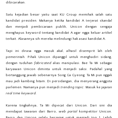
dibicarakan.
Satu kejadian besar yaitu saat KU Group memihak salah satu
kandidat presiden. Makanya ketika kandidat A terjerat skandal
dan menjadi pembicaraan publik, Unicon dengan sengaja
menghapus keyword tentang kandidat A agar ngga keluar artikel
terkait. Alasannya sih mereka melindungi hak asasi kandidat A.
Tapi ini dirasa ngga masuk akal, alhasil disemprit lah oleh
pemerintah. Pihak Unicon dipanggil untuk menghadiri sidang,
dengan tuduhan
fabricated
alias manipulasi
.
Bae Ta Mi sebagai
karyawan Unicon diminta untuk menjadi saksi. Padahal yang
bertanggung jawab sebenarnya Song Ga Gyeong. Ta Mi pun nggak
mau jadi kambing hitam. Di persidangan, dia menyerang anggota
parlemen. Namanya pun menjadi
trending topic
. Masuk ke jajaran
real time keyword.
Karena tingkahnya, Ta Mi dipecat dari Unicon. Dari sini dia
mendapat tawaran dari Barro,
web portal
kompetitor Unicon.
Barro dan Unicon selalu bersaing untuk menjadi top 1. Lebih