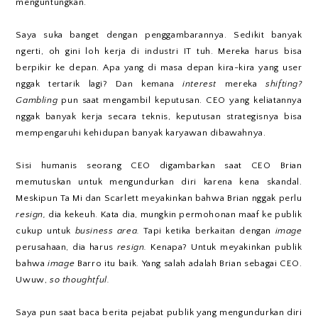
menguntungkan.
Saya suka banget dengan penggambarannya. Sedikit banyak
ngerti, oh gini loh kerja di industri IT tuh. Mereka harus bisa
berpikir ke depan. Apa yang di masa depan kira-kira yang user
nggak tertarik lagi? Dan kemana
interest
mereka
shifting?
Gambling
pun saat mengambil keputusan. CEO yang keliatannya
nggak banyak kerja secara teknis, keputusan strategisnya bisa
mempengaruhi kehidupan banyak karyawan dibawahnya.
Sisi humanis seorang CEO digambarkan saat CEO Brian
memutuskan untuk mengundurkan diri karena kena skandal.
Meskipun Ta Mi dan Scarlett meyakinkan bahwa Brian nggak perlu
resign,
dia kekeuh. Kata dia, mungkin permohonan maaf ke publik
cukup untuk
business area.
Tapi ketika berkaitan dengan
image
perusahaan, dia harus
resign.
Kenapa? Untuk meyakinkan publik
bahwa
image
Barro itu baik. Yang salah adalah Brian sebagai CEO.
Uwuw,
so thoughtful.
Saya pun saat baca berita pejabat publik yang mengundurkan diri