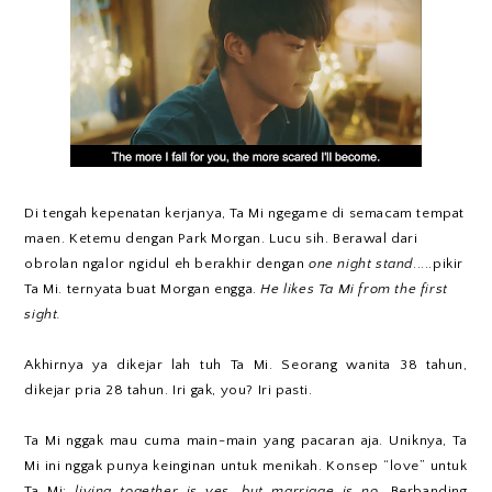
Di tengah kepenatan kerjanya, Ta Mi ngegame di semacam tempat
maen. Ketemu dengan Park Morgan. Lucu sih. Berawal dari
obrolan ngalor ngidul eh berakhir dengan
one night stand
.....pikir
Ta Mi. ternyata buat Morgan engga.
He likes Ta Mi from the first
sight.
Akhirnya ya dikejar lah tuh Ta Mi. Seorang wanita 38 tahun,
dikejar pria 28 tahun. Iri gak, you? Iri pasti.
Ta Mi nggak mau cuma main-main yang pacaran aja. Uniknya, Ta
Mi ini nggak punya keinginan untuk menikah. Konsep “love” untuk
Ta Mi:
living together is yes, but marriage is no.
Berbanding