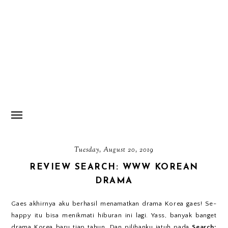
Tuesday, August 20, 2019
REVIEW SEARCH: WWW KOREAN
DRAMA
Gaes akhirnya aku berhasil menamatkan drama Korea gaes! Se-
happy itu bisa menikmati hiburan ini lagi. Yass, banyak banget
drama Korea baru tiap tahun. Dan pilihanku jatuh pada
Search: