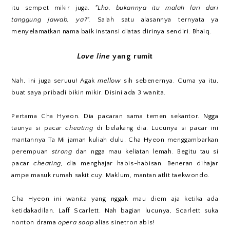
itu sempet mikir juga.
"Lho, bukannya itu malah lari dari
tanggung jawab, ya?".
Salah satu alasannya ternyata ya
menyelamatkan nama baik instansi diatas dirinya sendiri. Bhaiq.
Love line
yang rumit
Nah, ini juga seruuu! Agak
mellow
sih sebenernya. Cuma ya itu,
buat saya pribadi bikin mikir. Disini ada 3 wanita.
Pertama Cha Hyeon. Dia pacaran sama temen sekantor. Ngga
taunya si pacar
cheating
di belakang dia. Lucunya si pacar ini
mantannya Ta Mi jaman kuliah dulu. Cha Hyeon menggambarkan
perempuan
strong
dan ngga mau keliatan lemah. Begitu tau si
pacar
cheating,
dia menghajar habis-habisan. Beneran dihajar
ampe masuk rumah sakit cuy. Maklum, mantan atlit taekwondo.
Cha Hyeon ini wanita yang nggak mau diem aja ketika ada
ketidakadilan. Laff Scarlett. Nah bagian lucunya, Scarlett suka
nonton drama
opera soap
alias sinetron abis!