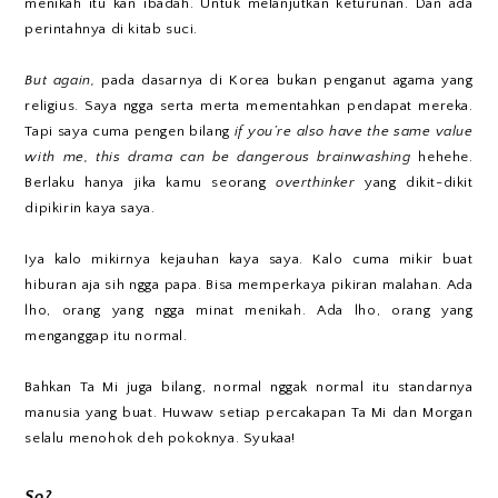
menikah itu kan ibadah. Untuk melanjutkan keturunan. Dan ada
perintahnya di kitab suci.
But again,
pada dasarnya di Korea bukan penganut agama yang
religius. Saya ngga serta merta mementahkan pendapat mereka.
Tapi saya cuma pengen bilang
if you’re also have the same value
with me, this drama can be dangerous brainwashing
hehehe.
Berlaku hanya jika kamu seorang
overthinker
yang dikit-dikit
dipikirin kaya saya.
Iya kalo mikirnya kejauhan kaya saya. Kalo cuma mikir buat
hiburan aja sih ngga papa. Bisa memperkaya pikiran malahan. Ada
lho, orang yang ngga minat menikah. Ada lho, orang yang
menganggap itu normal.
Bahkan Ta Mi juga bilang, normal nggak normal itu standarnya
manusia yang buat. Huwaw setiap percakapan Ta Mi dan Morgan
selalu menohok deh pokoknya. Syukaa!
So?