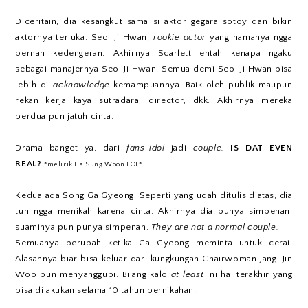
Diceritain, dia kesangkut sama si aktor gegara sotoy dan bikin
aktornya terluka. Seol Ji Hwan,
rookie actor
yang namanya ngga
pernah kedengeran. Akhirnya Scarlett entah kenapa ngaku
sebagai manajernya Seol Ji Hwan. Semua demi Seol Ji Hwan bisa
lebih di-
acknowledge
kemampuannya. Baik oleh publik maupun
rekan kerja kaya sutradara, director, dkk. Akhirnya mereka
berdua pun jatuh cinta.
Drama banget ya, dari
fans-idol
jadi
couple.
IS DAT EVEN
REAL?
*melirik Ha Sung Woon LOL*
Kedua ada Song Ga Gyeong. Seperti yang udah ditulis diatas, dia
tuh ngga menikah karena cinta. Akhirnya dia punya simpenan,
suaminya pun punya simpenan.
They are not a normal couple.
Semuanya berubah ketika Ga Gyeong meminta untuk cerai.
Alasannya biar bisa keluar dari kungkungan Chairwoman Jang. Jin
Woo pun menyanggupi. Bilang kalo
at least
ini hal terakhir yang
bisa dilakukan selama 10 tahun pernikahan.