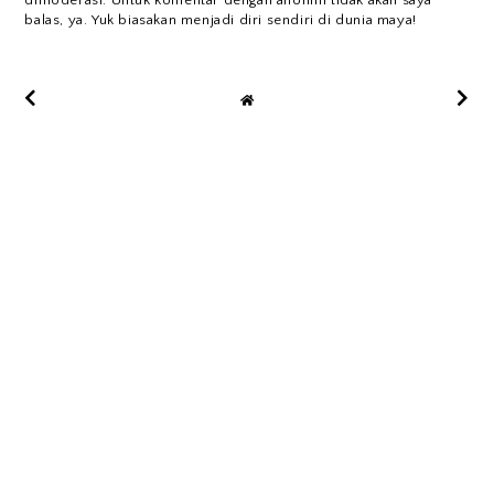
dimoderasi. Untuk komentar dengan anonim tidak akan saya
balas, ya. Yuk biasakan menjadi diri sendiri di dunia maya!