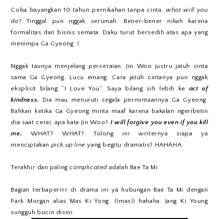
Coba bayangkan 10 tahun pernikahan tanpa cinta,
what will you
do?
Tinggal pun nggak serumah. Bener-bener nikah karena
formalitas dan bisnis semata. Daku turut bersedih atas apa yang
menimpa Ga Gyeong :(
Nggak taunya menjelang perceraian, Jin Woo justru jatuh cinta
sama Ga Gyeong. Lucu emang. Cara jatuh cintanya pun nggak
eksplisit bilang “I Love You”. Saya bilang sih lebih ke
act of
kindness.
Dia mau menuruti segala permintaannya Ga Gyeong.
Bahkan ketika Ga Gyeong minta maaf karena bakalan ngeribetin
dia saat cerai, apa kata Jin Woo?
I will forgive you even if you kill
me.
WHAT? WHAT? Tolong ini writernya siapa ya
menciptakan
pick up line
yang begitu dramatis? HAHAHA
Terakhir dan paling
complicated
adalah Bae Ta Mi.
Bagian terbaperrrr di drama ini ya hubungan Bae Ta Mi dengan
Park Morgan alias Mas Ki Yong. ((mas)) hahaha. Jang Ki Young
sungguh bucin disini.