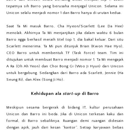
tepatnya sih Barro yang berusaha menjegal Unicon. Selama ini
Unicon selalu menjadi nomor 1 dan Barro hanya di urutan kedua.
Saat Ta Mi masuk Barro, Cha Hyeon/Scarlett (Lee Da Hee)
menolak. Akhirnya Ta Mi menjanjikan jika dalam waktu 6 bulan
Barro ngga berhasil meraih titel top 1, dia bakal keluar. Dari situ
Scarlett menerima. Ta Mi pun ditunjuk Brian (Kwon Hae Hyo),
CEO Barro untuk membentuk TF (Task Force) team. Tim ini
ditujukan untuk membuat Barro menjadi nomor 1. Ta Mi mengajak
A Ra (Oh Ah Yeon) dan Choi Bong Gi (Woo Ji Hyun) dari Unicon
untuk bergabung. Sedangkan dari Barro ada Scarlett, Jennie (Ha
Seung Ri), dan Alex (Song Ji Ho).
Kehidupan ala
start-up
di Barro
Meskipun sesama bergerak di bidang IT, kultur perusahaan
Unicon dan Barro ini beda. Jika di Unicon terkesan kaku dan
formal, di Barro sebaliknya. Ruangan demi ruangan didesain
dengan apik, jauh dari kesan “kantor”. Setiap karyawan bebas