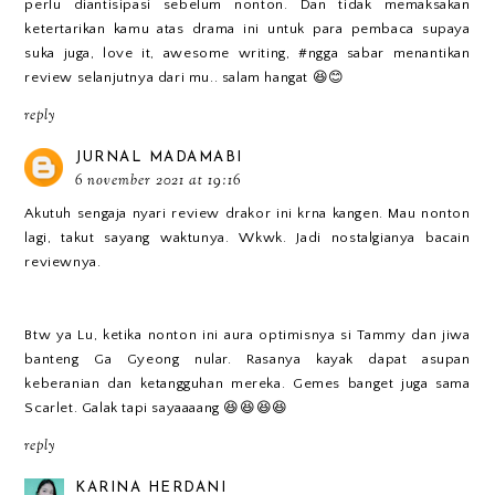
perlu diantisipasi sebelum nonton. Dan tidak memaksakan
ketertarikan kamu atas drama ini untuk para pembaca supaya
suka juga, love it, awesome writing, #ngga sabar menantikan
review selanjutnya dari mu.. salam hangat 😆😊
reply
JURNAL MADAMABI
6 november 2021 at 19:16
Akutuh sengaja nyari review drakor ini krna kangen. Mau nonton
lagi, takut sayang waktunya. Wkwk. Jadi nostalgianya bacain
reviewnya.
Btw ya Lu, ketika nonton ini aura optimisnya si Tammy dan jiwa
banteng Ga Gyeong nular. Rasanya kayak dapat asupan
keberanian dan ketangguhan mereka. Gemes banget juga sama
Scarlet. Galak tapi sayaaaang 😆😆😆😆
reply
KARINA HERDANI