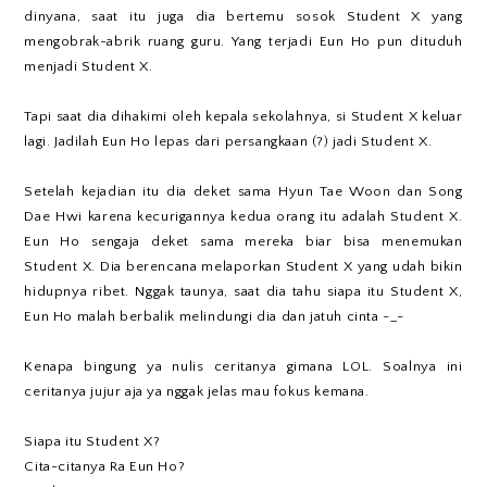
dinyana, saat itu juga dia bertemu sosok Student X yang
mengobrak-abrik ruang guru. Yang terjadi Eun Ho pun dituduh
menjadi Student X.
Tapi saat dia dihakimi oleh kepala sekolahnya, si Student X keluar
lagi. Jadilah Eun Ho lepas dari persangkaan (?) jadi Student X.
Setelah kejadian itu dia deket sama Hyun Tae Woon dan Song
Dae Hwi karena kecurigannya kedua orang itu adalah Student X.
Eun Ho sengaja deket sama mereka biar bisa menemukan
Student X. Dia berencana melaporkan Student X yang udah bikin
hidupnya ribet. Nggak taunya, saat dia tahu siapa itu Student X,
Eun Ho malah berbalik melindungi dia dan jatuh cinta -_-
Kenapa bingung ya nulis ceritanya gimana LOL. Soalnya ini
ceritanya jujur aja ya nggak jelas mau fokus kemana.
Siapa itu Student X?
Cita-citanya Ra Eun Ho?