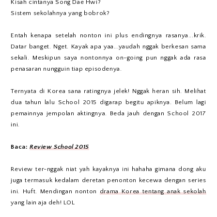
Kisah cintanya Song Dae Hwi?
Sistem sekolahnya yang bobrok?
Entah kenapa setelah nonton ini plus endingnya rasanya...krik.
Datar banget. Nget. Kayak apa yaa...yaudah nggak berkesan sama
sekali. Meskipun saya nontonnya on-going pun nggak ada rasa
penasaran nungguin tiap episodenya.
Ternyata di Korea sana ratingnya jelek! Nggak heran sih. Melihat
dua tahun lalu School 2015 digarap begitu apiknya. Belum lagi
pemainnya jempolan aktingnya. Beda jauh dengan School 2017
ini.
Baca:
Review School 2015
Review ter-nggak niat yah kayaknya ini hahaha gimana dong aku
juga termasuk kedalam deretan penonton kecewa dengan series
ini. Huft. Mendingan nonton
drama Korea tentang anak sekolah
yang lain aja deh! LOL