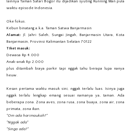
lainnya Taman Safari Bogor itu dijadikan syuting Running Man pula
waktu episode Indonesia.
Oke fokus.
Kebun binatang a.k.a. Taman Satwa Banjarmasin
Alamat:
Jl. Jahri Saleh, Sungai Jingah, Banjarmasin Utara, Kota
Banjarmasin, Provinsi Kalimantan Selatan 70122
Tiket masuk:
Dewasa Rp 4.000
Anak-anak Rp 2.000
plus ditambah biaya parkir tapi nggak tahu berapa lupa nanya
heuw.
Kesan pertama waktu masuk sini, nggak terlalu luas. Isinya juga
nggak terlalu lengkap emang sesuai namanya ya, taman. Ada
beberapa zona. Zona aves, zona rusa, zona buaya, zona air, zona
primata, zona ikan.
"Om ada harimaukah?"
"Nggak ada"
"Singa ada?"