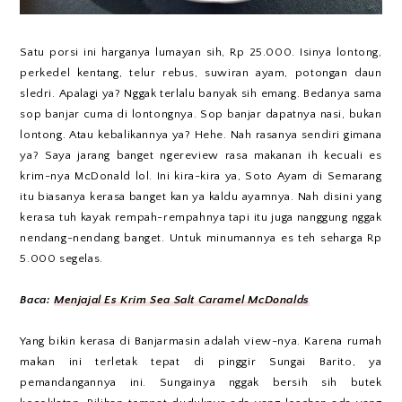
Satu porsi ini harganya lumayan sih, Rp 25.000. Isinya lontong,
perkedel kentang, telur rebus, suwiran ayam, potongan daun
sledri. Apalagi ya? Nggak terlalu banyak sih emang. Bedanya sama
sop banjar cuma di lontongnya. Sop banjar dapatnya nasi, bukan
lontong. Atau kebalikannya ya? Hehe. Nah rasanya sendiri gimana
ya? Saya jarang banget ngereview rasa makanan ih kecuali es
krim-nya McDonald lol. Ini kira-kira ya, Soto Ayam di Semarang
itu biasanya kerasa banget kan ya kaldu ayamnya. Nah disini yang
kerasa tuh kayak rempah-rempahnya tapi itu juga nanggung nggak
nendang-nendang banget. Untuk minumannya es teh seharga Rp
5.000 segelas.
Baca:
Menjajal Es Krim Sea Salt Caramel McDonalds
Yang bikin kerasa di Banjarmasin adalah view-nya. Karena rumah
makan ini terletak tepat di pinggir Sungai Barito, ya
pemandangannya ini. Sungainya nggak bersih sih butek