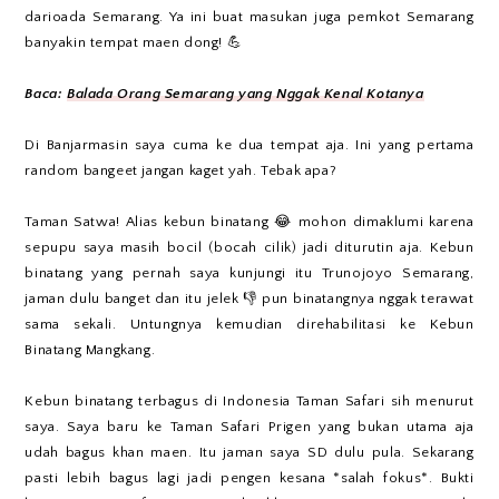
darioada Semarang. Ya ini buat masukan juga pemkot Semarang
banyakin tempat maen dong! 💪
Baca:
Balada Orang Semarang yang Nggak Kenal Kotanya
Di Banjarmasin saya cuma ke dua tempat aja. Ini yang pertama
random bangeet jangan kaget yah. Tebak apa?
Taman Satwa! Alias kebun binatang 😂 mohon dimaklumi karena
sepupu saya masih bocil (bocah cilik) jadi diturutin aja. Kebun
binatang yang pernah saya kunjungi itu Trunojoyo Semarang,
jaman dulu banget dan itu jelek 👎 pun binatangnya nggak terawat
sama sekali. Untungnya kemudian direhabilitasi ke Kebun
Binatang Mangkang.
Kebun binatang terbagus di Indonesia Taman Safari sih menurut
saya. Saya baru ke Taman Safari Prigen yang bukan utama aja
udah bagus khan maen. Itu jaman saya SD dulu pula. Sekarang
pasti lebih bagus lagi jadi pengen kesana *salah fokus*. Bukti