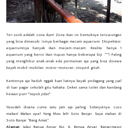
Ter-zonk adalah zona ikan! Zona ikan ini bentuknya terowongan
yang bisa dimasuki. Isinya berbagai macam aquarium. Ekspektasi:
aquariumnya banyak ikan macam-macam. Realita: hanya 1
aquarium yang berisi ikan itupun hanya beberapa biji :""") Paling
yang menghibur anak-anak ada permainan aja yang bisa disewa
kayak mobil-mobilan, motor-motoran, otoped, gituh.
Kantinnya aja haduh nggak kuat liatnya kayak pedagang yang jual
di luar pagar sekolah gitu hahaha. Deket sama toilet dan kandang
hewan pun! *tepok jidat*
Yasudah disana cuma satu jam aja paling. Selanjutnya, cuss
makan! Makan apa? Yang khas lah! Soto Banjar. Saya makan di
Soto Banjar "Bang Amat".
Alamat:
Jalan Banua Anyar No. 6, Benua Anyar, Banjarmasin