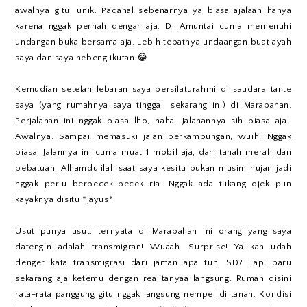
awalnya gitu, unik. Padahal sebenarnya ya biasa ajalaah hanya
karena nggak pernah dengar aja. Di Amuntai cuma memenuhi
undangan buka bersama aja. Lebih tepatnya undaangan buat ayah
saya dan saya nebeng ikutan 😂
Kemudian setelah lebaran saya bersilaturahmi di saudara tante
saya (yang rumahnya saya tinggali sekarang ini) di Marabahan.
Perjalanan ini nggak biasa lho, haha. Jalanannya sih biasa aja..
Awalnya. Sampai memasuki jalan perkampungan, wuih! Nggak
biasa. Jalannya ini cuma muat 1 mobil aja, dari tanah merah dan
bebatuan. Alhamdulilah saat saya kesitu bukan musim hujan jadi
nggak perlu berbecek-becek ria. Nggak ada tukang ojek pun
kayaknya disitu *jayus*.
Usut punya usut, ternyata di Marabahan ini orang yang saya
datengin adalah transmigran! Wuaah. Surprise! Ya kan udah
denger kata transmigrasi dari jaman apa tuh, SD? Tapi baru
sekarang aja ketemu dengan realitanyaa langsung. Rumah disini
rata-rata panggung gitu nggak langsung nempel di tanah. Kondisi