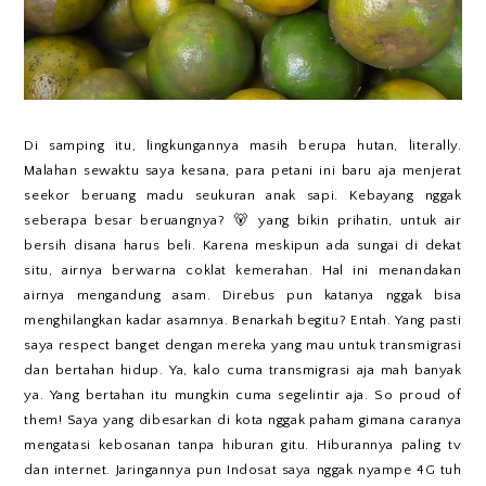
Di samping itu, lingkungannya masih berupa hutan, literally.
Malahan sewaktu saya kesana, para petani ini baru aja menjerat
seekor beruang madu seukuran anak sapi. Kebayang nggak
seberapa besar beruangnya? 🐻 yang bikin prihatin, untuk air
bersih disana harus beli. Karena meskipun ada sungai di dekat
situ, airnya berwarna coklat kemerahan. Hal ini menandakan
airnya mengandung asam. Direbus pun katanya nggak bisa
menghilangkan kadar asamnya. Benarkah begitu? Entah. Yang pasti
saya respect banget dengan mereka yang mau untuk transmigrasi
dan bertahan hidup. Ya, kalo cuma transmigrasi aja mah banyak
ya. Yang bertahan itu mungkin cuma segelintir aja. So proud of
them! Saya yang dibesarkan di kota nggak paham gimana caranya
mengatasi kebosanan tanpa hiburan gitu. Hiburannya paling tv
dan internet. Jaringannya pun Indosat saya nggak nyampe 4G tuh