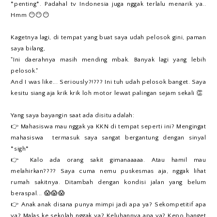
*penting*. Padahal tv Indonesia juga nggak terlalu menarik ya..
Hmm 😶😶😶
Kagetnya lagi, di tempat yang buat saya udah pelosok gini, paman
saya bilang,
"Ini daerahnya masih mending mbak. Banyak lagi yang lebih
pelosok."
And I was like... Seriously?!??? Ini tuh udah pelosok banget. Saya
kesitu siang aja krik krik loh motor lewat palingan sejam sekali 👏
Yang saya bayangin saat ada disitu adalah:
👉 Mahasiswa mau nggak ya KKN di tempat seperti ini? Mengingat
mahasiswa termasuk saya sangat bergantung dengan sinyal
*sigh*
👉 Kalo ada orang sakit gimanaaaaa. Atau hamil mau
melahirkan???? Saya cuma nemu puskesmas aja, nggak lihat
rumah sakitnya. Ditambah dengan kondisi jalan yang belum
beraspal... 😱😱😱
👉 Anak anak disana punya mimpi jadi apa ya? Sekompetitif apa
ya? Malas ke sekolah nggak ya? Keluhannya apa ya? Kepo banget