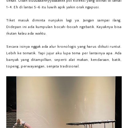
sekali. Udah buuuaaannyyaaaakkk pol koleksi yang dilihat di lantai
1-4. Eh di lantai 5-6 itu luwih apik yakin orak ngapusi.
Tiket masuk diminta nunjukin lagi ya. Jangan sampai ilang.
Didepan ini ada kumpulan bocah-bocah ngebatik. Kayaknya bisa
ikutan kalau ada waktu.
Secara isinya nggak ada alur kronologis yang harus diikuti runtut.
Lebih ke tematik. Tapi jujur aku lupa tema per lantainya apa. Ada
banyak yang ditampilkan, seperti alat makan, kendaraan, batik,
topeng, perwayangan, senjata tradisional.