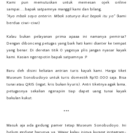
Kami pun memutuskan untuk memesan ojek online
sampai.....bapak satpamnya manggil kami dan bilang,
"Ayo mbak saya anterin. Mbak satunya ikut bapak itu ya"
(kami
berdua ciwi-ciwi)
Kalau bukan pelayanan prima apaaa ini namanya pemirsa?
Dengan dibonceng petugas yang baik hati kami dianter ke tempat
yang benar. Di deretan titik 0 yagesya plis jangan nyasar kayak
kami. Kasian ngerepotin bapak satpamnya :P
Baru deh disini keliatan antrian turis kayak kami. Harga tiket
Museum Sonobudoyo untuk turis domestik Rp10.000 saja. Bisa
tunai atau QRIS (ingat, kris bukan kyuris). Antri tiketnya agak lama,
petugasnya sekalian ngerapiin tiap dapet uang tunai kayak
bakulan kukut.
***
Masuk aja ada gedung pamer tetap Museum Sonobudoyo. Ini
belum gedung barunya ya. Wajar kalau isinya kurang instagram-