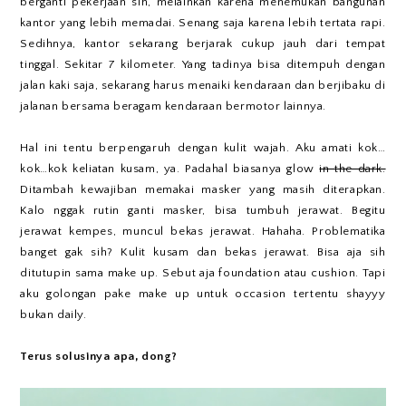
berganti pekerjaan sih, melainkan karena menemukan bangunan
kantor yang lebih memadai. Senang saja karena lebih tertata rapi.
Sedihnya, kantor sekarang berjarak cukup jauh dari tempat
tinggal. Sekitar 7 kilometer. Yang tadinya bisa ditempuh dengan
jalan kaki saja, sekarang harus menaiki kendaraan dan berjibaku di
jalanan bersama beragam kendaraan bermotor lainnya.
Hal ini tentu berpengaruh dengan kulit wajah. Aku amati kok…
kok…kok keliatan kusam, ya. Padahal biasanya glow
in the dark.
Ditambah kewajiban memakai masker yang masih diterapkan.
Kalo nggak rutin ganti masker, bisa tumbuh jerawat. Begitu
jerawat kempes, muncul bekas jerawat. Hahaha. Problematika
banget gak sih? Kulit kusam dan bekas jerawat. Bisa aja sih
ditutupin sama make up. Sebut aja foundation atau cushion. Tapi
aku golongan pake make up untuk occasion tertentu shayyy
bukan daily.
Terus solusinya apa, dong?