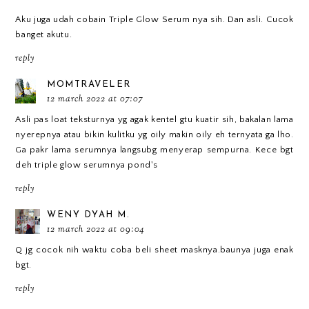
Aku juga udah cobain Triple Glow Serum nya sih. Dan asli. Cucok
banget akutu.
reply
MOMTRAVELER
12 march 2022 at 07:07
Asli pas loat teksturnya yg agak kentel gtu kuatir sih, bakalan lama
nyerepnya atau bikin kulitku yg oily makin oily eh ternyata ga lho.
Ga pakr lama serumnya langsubg menyerap sempurna. Kece bgt
deh triple glow serumnya pond's
reply
WENY DYAH M.
12 march 2022 at 09:04
Q jg cocok nih waktu coba beli sheet masknya.baunya juga enak
bgt.
reply