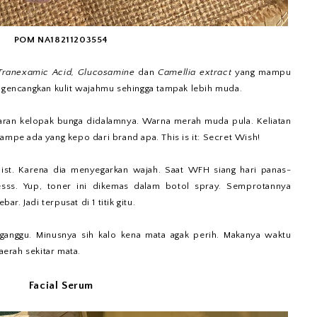
POM NA18211203554
Tranexamic Acid, Glucosamine
dan
Camellia extract
yang mampu
encangkan kulit wajahmu sehingga tampak lebih muda.
aran kelopak bunga didalamnya. Warna merah muda pula. Keliatan
ampe ada yang kepo dari brand apa. This is it: Secret Wish!
ist. Karena dia menyegarkan wajah. Saat WFH siang hari panas-
esss. Yup, toner ini dikemas dalam botol spray. Semprotannya
. Jadi terpusat di 1 titik gitu.
gganggu. Minusnya sih kalo kena mata agak perih. Makanya waktu
erah sekitar mata.
Facial Serum