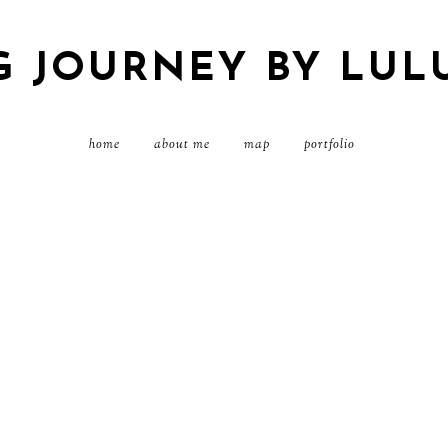
G JOURNEY BY LUL
home
about me
map
portfolio