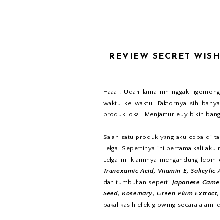
REVIEW SECRET WISH
Haaai! Udah lama nih nggak ngomongi
waktu ke waktu. Faktornya sih bany
produk lokal. Menjamur euy bikin bang
Salah satu produk yang aku coba di ta
Lelga. Sepertinya ini pertama kali ak
Lelga ini klaimnya mengandung lebih 
Tranexamic Acid, Vitamin E, Salicylic 
dan tumbuhan seperti
Japanese Camel
Seed, Rosemary, Green Plum Extract,
bakal kasih efek glowing secara alami d