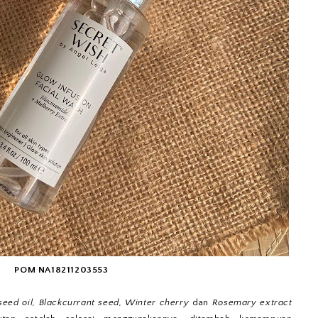
POM NA18211203553
seed oil, Blackcurrant seed, Winter cherry
dan
Rosemary extract