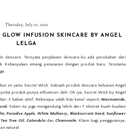
Thursday, July 01, 2021
 GLOW INFUSION SKINCARE BY ANGEL
LELGA
n skincare. Ternyata perjalanan skincare-ku ada perubahan dari
ak. Kebanyakan emang penasaran dengan produk baru. Terutama
ga.
hun ini yaitu Secret Wish. Sebuah produk skincare keluaran Angel
u nyoba produk punya influencer deh. Oh iya, Secret Wish by Angel
dari 3 bahan aktif. Beberapa udah kita kenal seperti
Niacinamide,
Acid.
Selain itu juga mengandung lebih dari 7 ekstrak buah-buahan
ia, Paradise Apple, White Mulberry, Blackcurrant Seed, Sunflower
 Tea Tree Oil, Calendula
dan
Chamomile.
Klaim bagi penggunanya,
an natural.