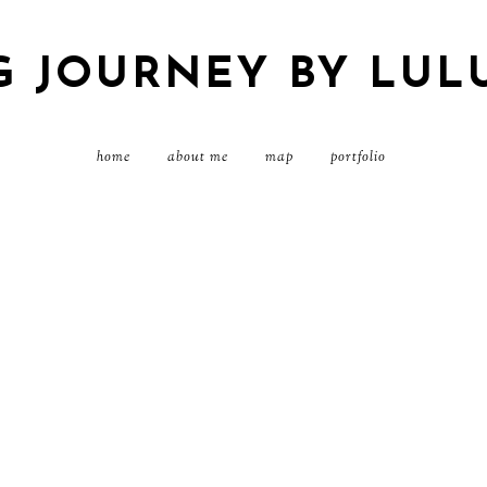
G JOURNEY BY LUL
home
about me
map
portfolio