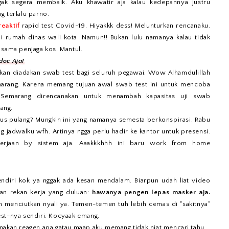
ggak segera membaik. Aku khawatir aja kalau kedepannya justru
g terlalu parno.
reaktif
rapid test Covid-19. Hiyakkk dess! Melunturkan rencanaku.
di rumah dinas wali kota. Namun!! Bukan lulu namanya kalau tidak
 sama penjaga kos. Mantul.
doc Aja!
kan diadakan swab test bagi seluruh pegawai. Wow Alhamdulillah
marang. Karena memang tujuan awal swab test ini untuk mencoba
 Semarang direncanakan untuk menambah kapasitas uji swab
ang.
us pulang? Mungkin ini yang namanya semesta berkonspirasi. Rabu
jadwalku wfh. Artinya ngga perlu hadir ke kantor untuk presensi.
 kerjaan by sistem aja. Aaakkkhhh ini baru work from home
sendiri kok ya nggak ada kesan mendalam. Biarpun udah liat video
kan rekan kerja yang duluan:
hawanya pengen lepas masker aja.
n menciutkan nyali ya. Temen-temen tuh lebih cemas di "sakitnya"
est-nya sendiri. Kocyaak emang.
nakan reagen apa gatau maap aku memang tidak niat mencari tahu.