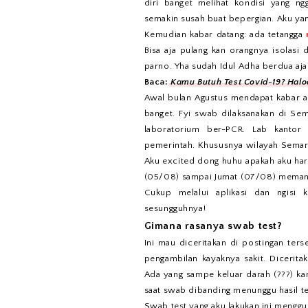
diri banget melihat kondisi yang n
semakin susah buat bepergian. Aku yan
Kemudian kabar datang: ada tetangga
Bisa aja pulang kan orangnya isolasi 
parno. Yha sudah Idul Adha berdua aja
Baca:
Kamu Butuh Test Covid-19? Halo
Awal bulan Agustus mendapat kabar a
banget. Fyi swab dilaksanakan di Se
laboratorium ber-PCR. Lab kantor
pemerintah. Khususnya wilayah Semar
Aku excited dong huhu apakah aku har
(05/08) sampai Jumat (07/08) memang 
Cukup melalui aplikasi dan ngisi
sesungguhnya!
Gimana rasanya swab test?
Ini mau diceritakan di postingan ter
pengambilan kayaknya sakit. Dicerita
Ada yang sampe keluar darah (???) ka
saat swab dibanding menunggu hasil t
Swab test yang aku lakukan ini menggu