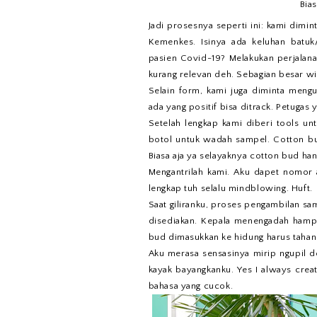
Bia
Jadi prosesnya seperti ini: kami dimi
Kemenkes. Isinya ada keluhan batu
pasien Covid-19? Melakukan perjalana
kurang relevan deh. Sebagian besar wi
Selain form, kami juga diminta meng
ada yang positif bisa ditrack. Petugas
Setelah lengkap kami diberi tools unt
botol untuk wadah sampel. Cotton bud 
Biasa aja ya selayaknya cotton bud ha
Mengantrilah kami. Aku dapet nomor a
lengkap tuh selalu mindblowing. Huft.
Saat giliranku, proses pengambilan sam
disediakan. Kepala menengadah hampi
bud dimasukkan ke hidung harus tahan 
Aku merasa sensasinya mirip ngupil 
kayak bayangkanku. Yes I always cre
bahasa yang cucok.