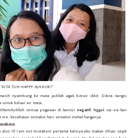
"KITA TUH HAPPY AJA KOK!"
asih nyambung ke mata jadilah agak berair dikit. Dikira nangis
 untuk keluar air mata.
 Alhamdulillah semua pegawai di kantor
negatif.
Nggak sia-sia kan
t me, kesehatan semakin hari semakin mahal harganya.
Pandemic
 also (if I am not mistaken) pertama kalinya aku makan diluar sejak