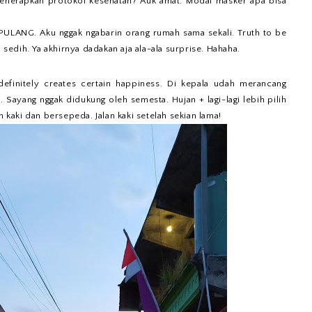
nerapkan protokol kesehatan? Auk amat. Modal masker apa bisa
PULANG. Aku nggak ngabarin orang rumah sama sekali. Truth to be
n sedih. Ya akhirnya dadakan aja ala-ala surprise. Hahaha.
definitely creates certain happiness. Di kepala udah merancang
a. Sayang nggak didukung oleh semesta. Hujan + lagi-lagi lebih pilih
n kaki dan bersepeda. Jalan kaki setelah sekian lama!