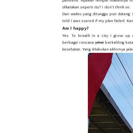
pandemi. Apakah tempat makannya me
dikatakan seperti itu? I don't think so.
Dan waktu yang ditunggu pun datang: 
told I was scared if my plan failed. Ka
Am I happy?
Yes. To breath in a city I grow up 
berbagai rencana
jahat
berkeliling kot
kesehatan. Yang dilakukan akhirnya jala