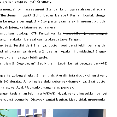
sa aje kan ekspresinya? Ya emang
nta mengisi form assessment. Standar kalo ngga salah sesuai edaran
k/flu/demam nggak? Suhu badan berapa? Pernah kontak dengan
n ke negara terjangkit? - Btw pertanyaan terakhir menurutku udah
layah Jateng keliatannya zona merah.
umpulkan fotokopi KTP. Fungsinya jika
(nauzubillah jangan sampe)
 yang melakukan berasal dari Labkesda Jawa Tengah.
uk test. Terdiri dari 2 isinya: cotton bud versi lebih panjang dan
ini ukurannya kira-kira 2 ruas jari. Apakah intimidating? Enggak.
nya ukurannya agak lebih gede.
ntrian 5. Deg-degan? Sedikit, sih. Lebih ke liat petugas ber-APD
pel tergolong singkat. 5 menit lah. Aku diminta duduk di kursi yang
r 90 derajat. Ambil nafas dulu sebanyak-banyaknya. Saat cotton
nafas, ya! Agak PR untukku yang nafas pendek.
dengan kedalaman lebih aja WKWK. Nggak yang dimasukkan banget
ate worst scenario. Disodok santai begicu. Maap tidak menemukan