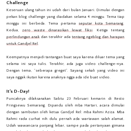
Challenge
Keseruan ulang tahun ini udah dari bulan Januari. Dimulai dengan
pekan blog challenge yang diadakan selama 4 minggu. Tema tiap
minggu ini berbeda. Tema pertama
seputar kota Semarang
.
Kedua,
zero waste dinarasikan lewat fiksi
. Ketiga tentang
perlindungan anak
dan terakhir ada
tentang ngeblog dan harapan
untuk Gandjel Rel
.
Keempatnya menjadi tantangan buat saya karena diluar tema yang
selama ini saya tulis. Terakhir, ada juga video challenge-nya.
Dengan tema, “seberapa greget”. Sayang sekali yang video ini
saya nggak ikutan karena anaknya ngga ada ide buat video.
It’s D-Day!
Puncaknya dilaksanakan Sabtu 23 Februari kemarin di Resto
Pringsewu Semarang. Dipandu oleh mba Hartari, acara dimulai
dengan sambutan oleh ketua Gandjel Rel: mba Rahmi Aziza. Mba
Rahmi rada curhat nih dulu pernah ada wartawan salah alamat.
Udah wawancara panjang lebar, sampe pada pertanyaan gimana