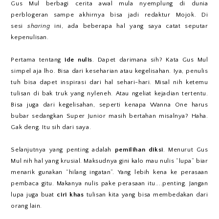
Gus Mul berbagi cerita awal mula nyemplung di dunia
perblogeran sampe akhirnya bisa jadi redaktur Mojok. Di
sesi
sharing
ini, ada beberapa hal yang saya catat seputar
kepenulisan.
Pertama tentang
ide nulis
. Dapet darimana sih? Kata Gus Mul
simpel aja lho. Bisa dari keseharian atau kegelisahan. Iya, penulis
tuh bisa dapet inspirasi dari hal sehari-hari. Misal nih ketemu
tulisan di bak truk yang nyleneh. Atau ngeliat kejadian tertentu.
Bisa juga dari kegelisahan, seperti kenapa Wanna One harus
bubar sedangkan Super Junior masih bertahan misalnya? Haha.
Gak deng. Itu sih dari saya.
Selanjutnya yang penting adalah
pemilihan diksi
. Menurut Gus
Mul nih hal yang krusial. Maksudnya gini kalo mau nulis “lupa” biar
menarik gunakan “hilang ingatan”. Yang lebih kena ke perasaan
pembaca gitu. Makanya nulis pake perasaan itu....penting. Jangan
lupa juga buat
ciri khas
tulisan kita yang bisa membedakan dari
orang lain.