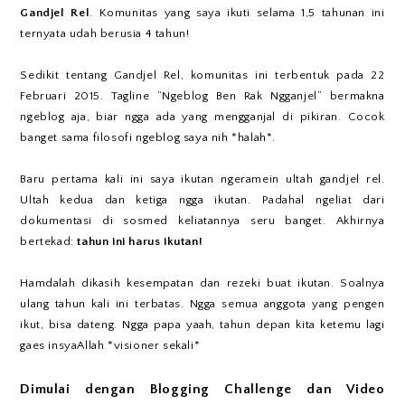
Gandjel Rel
. Komunitas yang saya ikuti selama 1,5 tahunan ini
ternyata udah berusia 4 tahun!
Sedikit tentang Gandjel Rel, komunitas ini terbentuk pada 22
Februari 2015. Tagline “Ngeblog Ben Rak Ngganjel” bermakna
ngeblog aja, biar ngga ada yang mengganjal di pikiran. Cocok
banget sama filosofi ngeblog saya nih *halah*.
Baru pertama kali ini saya ikutan ngeramein ultah gandjel rel.
Ultah kedua dan ketiga ngga ikutan. Padahal ngeliat dari
dokumentasi di sosmed keliatannya seru banget. Akhirnya
bertekad:
tahun ini harus ikutan!
Hamdalah dikasih kesempatan dan rezeki buat ikutan. Soalnya
ulang tahun kali ini terbatas. Ngga semua anggota yang pengen
ikut, bisa dateng. Ngga papa yaah, tahun depan kita ketemu lagi
gaes insyaAllah *visioner sekali*
Dimulai dengan Blogging Challenge dan Video