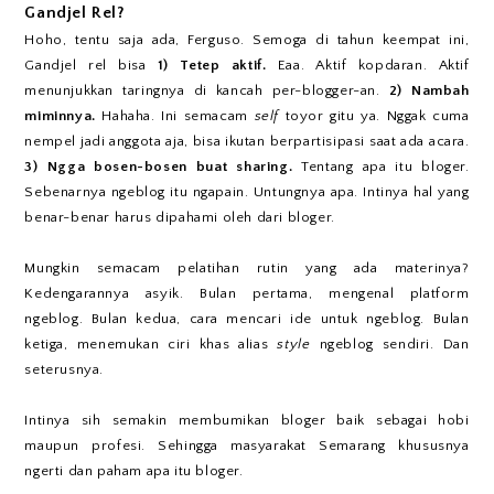
Gandjel Rel?
Hoho, tentu saja ada, Ferguso. Semoga di tahun keempat ini,
Gandjel rel bisa
1) Tetep aktif.
Eaa. Aktif kopdaran. Aktif
menunjukkan taringnya di kancah per-blogger-an.
2) Nambah
miminnya.
Hahaha. Ini semacam
self
toyor gitu ya. Nggak cuma
nempel jadi anggota aja, bisa ikutan berpartisipasi saat ada acara.
3) Ngga bosen-bosen buat sharing.
Tentang apa itu bloger.
Sebenarnya ngeblog itu ngapain. Untungnya apa. Intinya hal yang
benar-benar harus dipahami oleh dari bloger.
Mungkin semacam pelatihan rutin yang ada materinya?
Kedengarannya asyik. Bulan pertama, mengenal platform
ngeblog. Bulan kedua, cara mencari ide untuk ngeblog. Bulan
ketiga, menemukan ciri khas alias
style
ngeblog sendiri. Dan
seterusnya.
Intinya sih semakin membumikan bloger baik sebagai hobi
maupun profesi. Sehingga masyarakat Semarang khususnya
ngerti dan paham apa itu bloger.