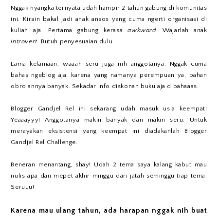
Nggak nyangka ternyata udah hampir 2 tahun gabung di komunitas
ini. Kirain bakal jadi anak ansos yang cuma ngerti organisasi di
kuliah aja. Pertama gabung kerasa
awkward
. Wajarlah anak
introvert
. Butuh penyesuaian dulu.
Lama kelamaan, waaah seru juga nih anggotanya. Nggak cuma
bahas ngeblog aja. karena yang namanya perempuan ya, bahan
obrolannya banyak. Sekadar info diskonan buku aja dibahaaas.
Blogger Gandjel Rel ini sekarang udah masuk usia keempat!
Yeaaayyy! Anggotanya makin banyak dan makin seru. Untuk
merayakan eksistensi yang keempat ini diadakanlah Blogger
Gandjel Rel Challenge.
Beneran menantang, shay! Udah 2 tema saya kalang kabut mau
nulis apa dan mepet akhir minggu dari jatah seminggu tiap tema.
Seruuu!
Karena mau ulang tahun, ada harapan nggak nih buat