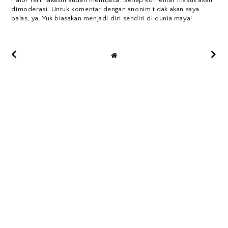
Halo! Terimakasih sudah membaca. Setiap komentar masuk akan
dimoderasi. Untuk komentar dengan anonim tidak akan saya
balas, ya. Yuk biasakan menjadi diri sendiri di dunia maya!