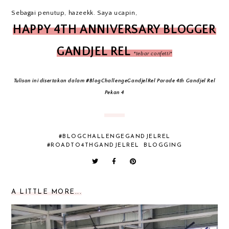
Sebagai penutup, hazeekk. Saya ucapin,
HAPPY 4TH ANNIVERSARY BLOGGER
GANDJEL REL
*tebar confetti*
Tulisan ini disertakan dalam #BlogChallengeGandjelRel Parade 4th Gandjel Rel
Pekan 4
#BLOGCHALLENGEGANDJELREL
#ROADTO4THGANDJELREL
BLOGGING
A LITTLE MORE...