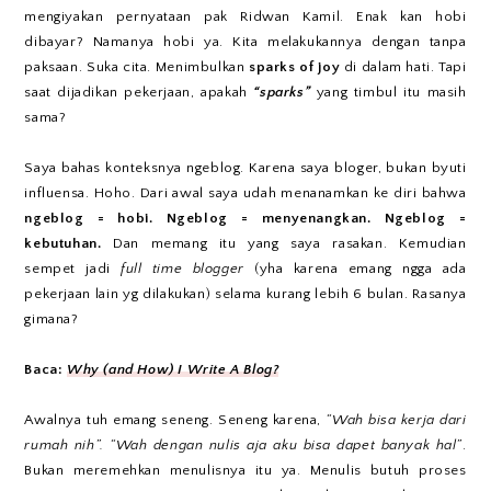
mengiyakan pernyataan pak Ridwan Kamil. Enak kan hobi
dibayar? Namanya hobi ya. Kita melakukannya dengan tanpa
paksaan. Suka cita. Menimbulkan
sparks of joy
di dalam hati. Tapi
saat dijadikan pekerjaan, apakah
“sparks”
yang timbul itu masih
sama?
Saya bahas konteksnya ngeblog. Karena saya bloger, bukan byuti
influensa. Hoho. Dari awal saya udah menanamkan ke diri bahwa
ngeblog = hobi. Ngeblog = menyenangkan. Ngeblog =
kebutuhan.
Dan memang itu yang saya rasakan. Kemudian
sempet jadi
full time blogger
(yha karena emang ngga ada
pekerjaan lain yg dilakukan) selama kurang lebih 6 bulan. Rasanya
gimana?
Baca:
Why (and How) I Write A Blog?
Awalnya tuh emang seneng. Seneng karena,
“Wah bisa kerja dari
rumah nih”. “Wah dengan nulis aja aku bisa dapet banyak hal”
.
Bukan meremehkan menulisnya itu ya. Menulis butuh proses