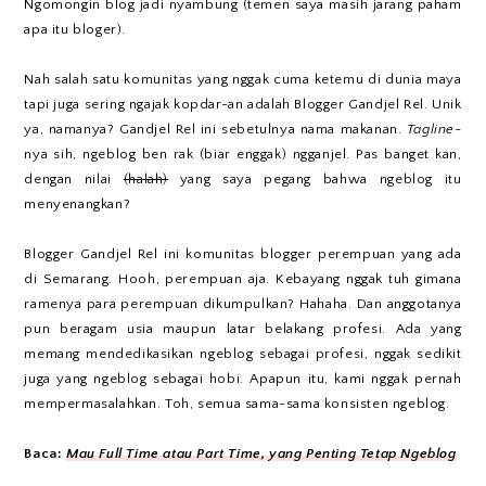
Ngomongin blog jadi nyambung (temen saya masih jarang paham
apa itu bloger).
Nah salah satu komunitas yang nggak cuma ketemu di dunia maya
tapi juga sering ngajak kopdar-an adalah Blogger Gandjel Rel. Unik
ya, namanya? Gandjel Rel ini sebetulnya nama makanan.
Tagline
-
nya sih, ngeblog ben rak (biar enggak) ngganjel. Pas banget kan,
dengan nilai
(halah)
yang saya pegang bahwa ngeblog itu
menyenangkan?
Blogger Gandjel Rel ini komunitas blogger perempuan yang ada
di Semarang. Hooh, perempuan aja. Kebayang nggak tuh gimana
ramenya para perempuan dikumpulkan? Hahaha. Dan anggotanya
pun beragam usia maupun latar belakang profesi. Ada yang
memang mendedikasikan ngeblog sebagai profesi, nggak sedikit
juga yang ngeblog sebagai hobi. Apapun itu, kami nggak pernah
mempermasalahkan. Toh, semua sama-sama konsisten ngeblog.
Baca:
Mau Full Time atau Part Time, yang Penting Tetap Ngeblog