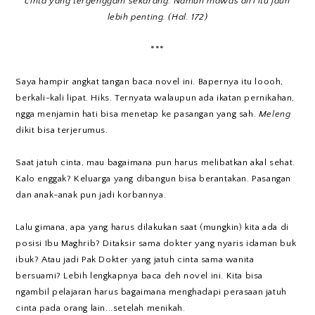
cinta yang tergenggam sekarang. Namun mawas diri itu jauh
lebih penting. (Hal. 172)
***
Saya hampir angkat tangan baca novel ini. Bapernya itu loooh,
berkali-kali lipat. Hiks. Ternyata walaupun ada ikatan pernikahan,
ngga menjamin hati bisa menetap ke pasangan yang sah.
Meleng
dikit bisa terjerumus.
Saat jatuh cinta, mau bagaimana pun harus melibatkan akal sehat.
Kalo enggak? Keluarga yang dibangun bisa berantakan. Pasangan
dan anak-anak pun jadi korbannya.
Lalu gimana, apa yang harus dilakukan saat (mungkin) kita ada di
posisi Ibu Maghrib? Ditaksir sama dokter yang nyaris idaman buk
ibuk? Atau jadi Pak Dokter yang jatuh cinta sama wanita
bersuami? Lebih lengkapnya baca deh novel ini. Kita bisa
ngambil pelajaran harus bagaimana menghadapi perasaan jatuh
cinta pada orang lain...setelah menikah.