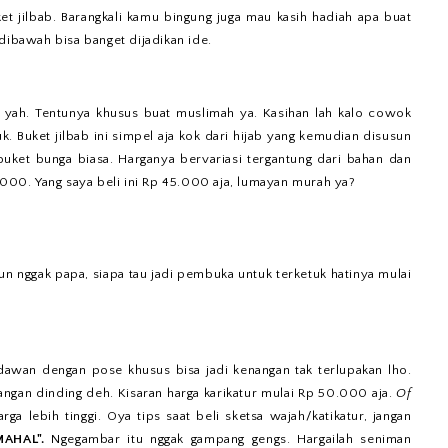
et jilbab. Barangkali kamu bingung juga mau kasih hadiah apa buat
dibawah bisa banget dijadikan ide.
s yah. Tentunya khusus buat muslimah ya. Kasihan lah kalo cowok
uk. Buket jilbab ini simpel aja kok dari hijab yang kemudian disusun
ket bunga biasa. Harganya bervariasi tergantung dari bahan dan
5.000. Yang saya beli ini Rp 45.000 aja, lumayan murah ya?
 nggak papa, siapa tau jadi pembuka untuk terketuk hatinya mulai
dawan dengan pose khusus bisa jadi kenangan tak terlupakan lho.
ajangan dinding deh. Kisaran harga karikatur mulai Rp 50.000 aja.
Of
ga lebih tinggi. Oya tips saat beli sketsa wajah/katikatur, jangan
MAHAL".
Ngegambar itu nggak gampang gengs. Hargailah seniman