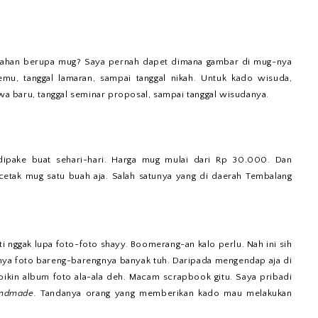
ikahan berupa mug? Saya pernah dapet dimana gambar di mug-nya
temu, tanggal lamaran, sampai tanggal nikah. Untuk kado wisuda,
swa baru, tanggal seminar proposal, sampai tanggal wisudanya.
 dipake buat sehari-hari. Harga mug mulai dari Rp 30.000. Dan
cetak mug satu buah aja. Salah satunya yang di daerah Tembalang
i nggak lupa foto-foto shayy. Boomerang-an kalo perlu. Nah ini sih
anya foto bareng-barengnya banyak tuh. Daripada mengendap aja di
ikin album foto ala-ala deh. Macam scrapbook gitu. Saya pribadi
ndmade.
Tandanya orang yang memberikan kado mau melakukan