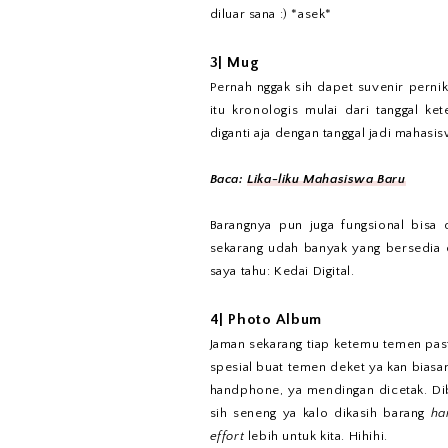
diluar sana :) *asek*
3| Mug
Pernah nggak sih dapet suvenir pern
itu kronologis mulai dari tanggal ke
diganti aja dengan tanggal jadi mahasi
Baca:
Lika-liku Mahasiswa Baru
Barangnya pun juga fungsional bisa
sekarang udah banyak yang bersedia 
saya tahu: Kedai Digital.
4| Photo Album
Jaman sekarang tiap ketemu temen past
spesial buat temen deket ya kan bias
handphone, ya mendingan dicetak. Dib
sih seneng ya kalo dikasih barang
ha
effort
lebih untuk kita. Hihihi.