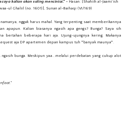
scaya kalian akan saling mencintai." -
Hasan: [Shahiih al-Jaami’ish
waa-ul Ghaliil (no. 1601)], Sunan al-Baihaqi (VI/169)
 namanya, nggak harus mahal. Yang terpenting saat memberikannya
san apapun. Kalian biasanya ngasih apa gengs? Bunga? Saya sih
ma bertahan beberapa hari aja. Ujung-ujungnya kering. Makanya
. Request aja DP apartemen depan kampus tuh *banyak maunya*.
 ngasih bunga. Meskipun yaa...melalui perdebatan yang cukup alot
nfaat."