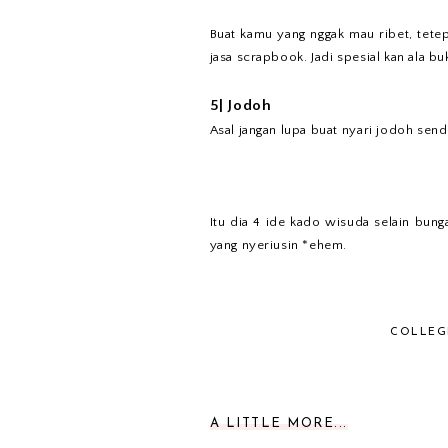
Buat kamu yang nggak mau ribet, tetep
jasa scrapbook. Jadi spesial kan ala b
5| Jodoh
Asal jangan lupa buat nyari jodoh sendi
Itu dia 4 ide kado wisuda selain bung
yang nyeriusin *ehem.
COLLEG
A LITTLE MORE...