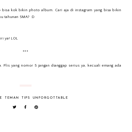
 bisa kok bikin photo album. Cari aja di instagram yang bisa bikin
uku tahunan SMA? :D
ri ya! LOL
***
a. Plis yang nomor 5 jangan dianggap serius ya, kecuali emang ada
E
TEMAN
TIPS
UNFORGOTTABLE