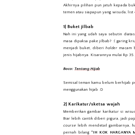
Akhirnya pilihan pun jatuh kepada buk
temen atau siapapun yang wisuda, list 
1| Buket jilbab
Nah ini yang udah saya sebutin diata
masa dipaksa pake jilbab? :( garing kri
menjadi buket, diberi
holder
macam bu
jenis hijabnya. Kisarannya mulai Rp 3
Baca:
Tentang Hijab
Semisal teman kamu belum berhijab pun
menggunakan hijab :D
2| Karikatur/sketsa wajah
Memberikan gambar karikatur si wisu
Biar lebih cantik diberi pigura, jadi p
course
lebih mendetail gambarnya, har
pernah bilang
"IH KOK HARGANYA 