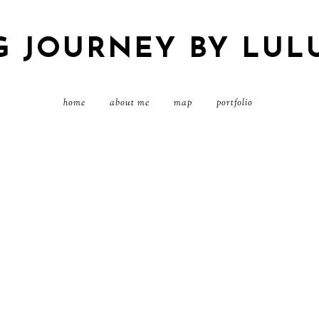
G JOURNEY BY LUL
home
about me
map
portfolio