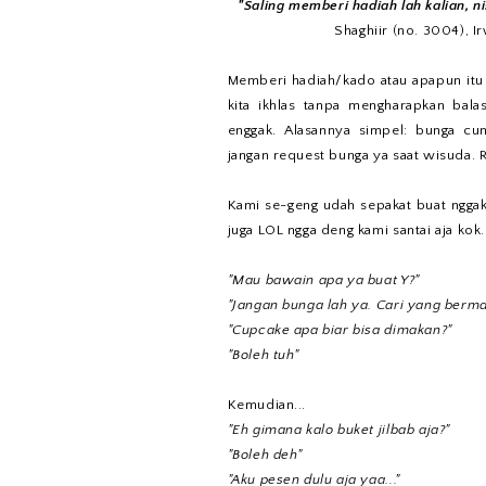
"Saling memberi hadiah lah kalian, ni
Shaghiir (no. 3004), Ir
Memberi hadiah/kado atau apapun itu
kita ikhlas tanpa mengharapkan bala
enggak. Alasannya simpel: bunga cu
jangan request bunga ya saat wisuda
Kami se-geng udah sepakat buat nggak
juga LOL ngga deng kami santai aja kok.
"Mau bawain apa ya buat Y?"
"Jangan bunga lah ya. Cari yang berma
"Cupcake apa biar bisa dimakan?"
"Boleh tuh"
Kemudian...
"Eh gimana kalo buket jilbab aja?"
"Boleh deh"
"Aku pesen dulu aja yaa..."