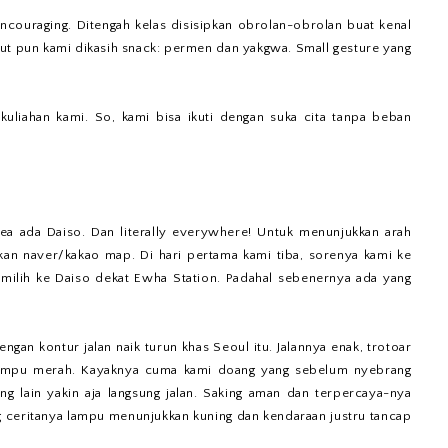
couraging. Ditengah kelas disisipkan obrolan-obrolan buat kenal
urut pun kami dikasih snack: permen dan yakgwa. Small gesture yang
kuliahan kami. So, kami bisa ikuti dengan suka cita tanpa beban
rea ada Daiso. Dan literally everywhere! Untuk menunjukkan arah
akan naver/kakao map. Di hari pertama kami tiba, sorenya kami ke
milih ke Daiso dekat Ewha Station. Padahal sebenernya ada yang
ngan kontur jalan naik turun khas Seoul itu. Jalannya enak, trotoar
a lampu merah. Kayaknya cuma kami doang yang sebelum nyebrang
ng lain yakin aja langsung jalan. Saking aman dan terpercaya-nya
ng ceritanya lampu menunjukkan kuning dan kendaraan justru tancap