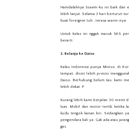
Hamdalahnya Ssaem-ku ini baik dan en
lebih lanjut. Selama 3 hari berturut-t
buat foreigner tuh...terasa warm-nya.
Untuk kelas ini nggak masuk SKS per
berarti.
2. Belanja ke Daiso
Kalau Indonesia punya Miniso, di Ko
tempat, disini lebih presisi menggun
Daiso. Berhubung belum tau, kami me
lebih dekat :P
Kurang lebih kami berjalan 30 menit de
luas. Mobil dan motor tertib ketik
kudu tengok kanan kiri. Sedangkan ya
pengendara kali ya. Gak ada atau jara
gas.