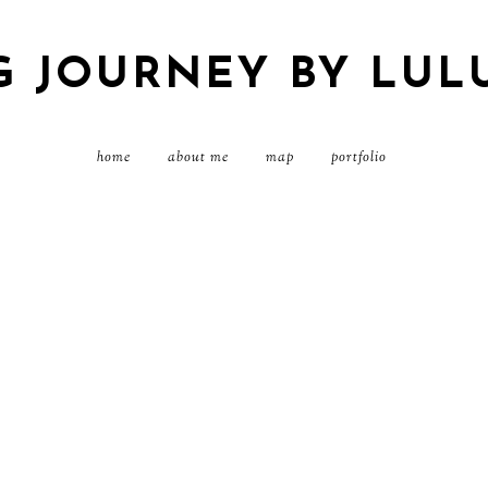
G JOURNEY BY LUL
home
about me
map
portfolio