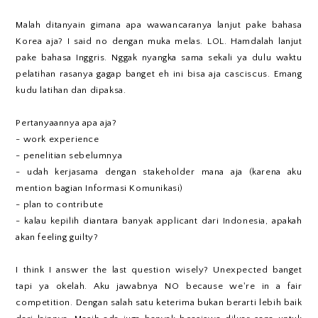
Malah ditanyain gimana apa wawancaranya lanjut pake bahasa
Korea aja? I said no dengan muka melas. LOL. Hamdalah lanjut
pake bahasa Inggris. Nggak nyangka sama sekali ya dulu waktu
pelatihan rasanya gagap banget eh ini bisa aja casciscus. Emang
kudu latihan dan dipaksa.
Pertanyaannya apa aja?
- work experience
- penelitian sebelumnya
- udah kerjasama dengan stakeholder mana aja (karena aku
mention bagian Informasi Komunikasi)
- plan to contribute
- kalau kepilih diantara banyak applicant dari Indonesia, apakah
akan feeling guilty?
I think I answer the last question wisely? Unexpected banget
tapi ya okelah. Aku jawabnya NO because we're in a fair
competition. Dengan salah satu keterima bukan berarti lebih baik