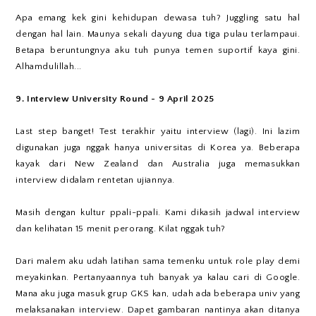
Apa emang kek gini kehidupan dewasa tuh? Juggling satu hal
dengan hal lain. Maunya sekali dayung dua tiga pulau terlampaui.
Betapa beruntungnya aku tuh punya temen suportif kaya gini.
Alhamdulillah...
9. Interview University Round - 9 April 2025
Last step banget! Test terakhir yaitu interview (lagi). Ini lazim
digunakan juga nggak hanya universitas di Korea ya. Beberapa
kayak dari New Zealand dan Australia juga memasukkan
interview didalam rentetan ujiannya.
Masih dengan kultur ppali-ppali. Kami dikasih jadwal interview
dan kelihatan 15 menit perorang. Kilat nggak tuh?
Dari malem aku udah latihan sama temenku untuk role play demi
meyakinkan. Pertanyaannya tuh banyak ya kalau cari di Google.
Mana aku juga masuk grup GKS kan, udah ada beberapa univ yang
melaksanakan interview. Dapet gambaran nantinya akan ditanya