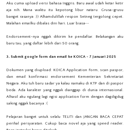
Aku cuma upload versi bahasa Inggris. Baru awal udah ketar ketir
aja nih. Mana waktu itu kepotong libur nataru. Grusa-grusu
banget rasanya :)) Alhamdulillah respon Setneg tergolong cepet.
Malahan emailku dibalas dini hari. Luar biasa~~
Endorsement-nya nggak dikirim ke pendaftar. Belakangan aku
baru tau, yang daftar lebih dari 50 orang.
3. Submit google form dan email ke KOICA - 7 Januari 2025
Dokumen yang diupload: KOICA Application Form, scan paspor,
dan email konfirmasi endorsement Kementerian Sekretariat
Negara. Aku tuh baru sadar ya kalau namaku di KTP dan di paspor
beda. Ada karakter yang nggak dianggap di dunia internasional.
Alhasil aku ngulang lagi ngisi application form dengan dagdigdug
saking nggak bacanya :(
Pelajaran banget untuk selalu TELITI dan JANGAN BACA CEPAT
perihal persyaratan. Cukup baca novel aja yang speed reader.