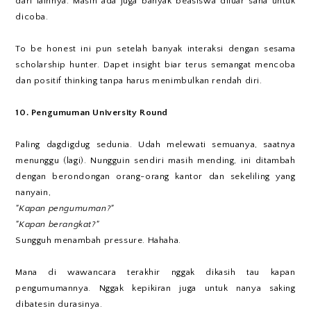
dari lainnya. Masih ada juga banyak beasiswa diluar sana untuk
dicoba.
To be honest ini pun setelah banyak interaksi dengan sesama
scholarship hunter. Dapet insight biar terus semangat mencoba
dan positif thinking tanpa harus menimbulkan rendah diri.
10. Pengumuman University Round
Paling dagdigdug sedunia. Udah melewati semuanya, saatnya
menunggu (lagi). Nungguin sendiri masih mending, ini ditambah
dengan berondongan orang-orang kantor dan sekeliling yang
nanyain,
"Kapan pengumuman?"
"Kapan berangkat?"
Sungguh menambah pressure. Hahaha.
Mana di wawancara terakhir nggak dikasih tau kapan
pengumumannya. Nggak kepikiran juga untuk nanya saking
dibatesin durasinya.