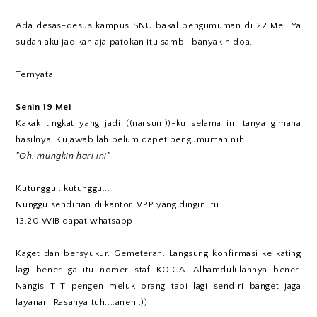
Ada desas-desus kampus SNU bakal pengumuman di 22 Mei. Ya
sudah aku jadikan aja patokan itu sambil banyakin doa.
Ternyata...
Senin 19 Mei
Kakak tingkat yang jadi ((narsum))-ku selama ini tanya gimana
hasilnya. Kujawab lah belum dapet pengumuman nih.
"Oh, mungkin hari ini"
Kutunggu...kutunggu...
Nunggu sendirian di kantor MPP yang dingin itu.
13.20 WIB dapat whatsapp.
Kaget dan bersyukur. Gemeteran. Langsung konfirmasi ke kating
lagi bener ga itu nomer staf KOICA. Alhamdulillahnya bener.
Nangis T_T pengen meluk orang tapi lagi sendiri banget jaga
layanan. Rasanya tuh....aneh :))