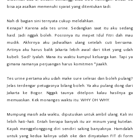
bisa aja asalkan memenuhi syarat yang ditentukan tadi.
Nah di bagian sini ternyata cukup melelahkan.
Kenapa? Karena ada tes urine. Sedangkan saat itu aku sedang
haid. Jadi nggak boleh. Posisinya itu mepet Idul Fitri dah mau
mudik. Akhirnya aku jadwalkan ulang setelah cuti bersama.
Artinya aku harus balik Jakarta lebih awal dari tiket yang udah
kubeli. Sad? Iyalah. Mana itu waktu kumpul keluarga kan. Tapi ya
gimana namanya perjuangan harus komitmen *jiaakh.
Tes urine pertama aku udah make sure selesai dan boleh pulang?
Jelas terdengar petugasnya bilang boleh. Ya aku pulang dong dari
Jakarta ke Bogor. Nggak taunya ditelpon kalau hasilnya ga
memuaskan. Kek monanges waktu itu. WHY OH WHY.
Mumpung masih ada waktu, diputuskan untuk ambil ulang. Kali ini
lebih hati-hati. Entah berapa banyak itu air minum yang kutelan.
Kayak menggelonggong diri sendiri saking banyaknya. Hamdalah
untuk yang kedua kalinya udah oke dan dinyatakan FIT di form