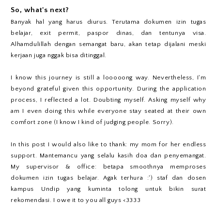
So, what's next?
Banyak hal yang harus diurus. Terutama dokumen izin tugas
belajar, exit permit, paspor dinas, dan tentunya visa.
Alhamdulillah dengan semangat baru, akan tetap dijalani meski
kerjaan juga nggak bisa ditinggal.
I know this journey is still a looooong way. Nevertheless, I'm
beyond grateful given this opportunity. During the application
process, I reflected a lot. Doubting myself. Asking myself why
am I even doing this while everyone stay seated at their own
comfort zone (I know I kind of judging people. Sorry).
In this post I would also like to thank: my mom for her endless
support. Mantemancu yang selalu kasih doa dan penyemangat.
My supervisor & office: betapa smoothnya memproses
dokumen izin tugas belajar. Agak terhura :') staf dan dosen
kampus Undip yang kuminta tolong untuk bikin surat
rekomendasi. I owe it to you all guys <3333