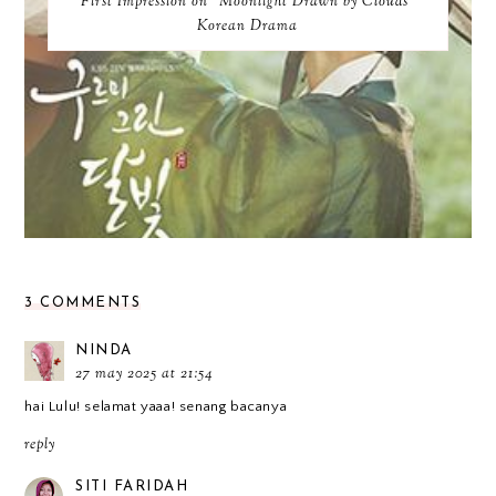
First Impression on "Moonlight Drawn by Clouds"
Korean Drama
3 COMMENTS
NINDA
27 may 2025 at 21:54
hai Lulu! selamat yaaa! senang bacanya
reply
SITI FARIDAH