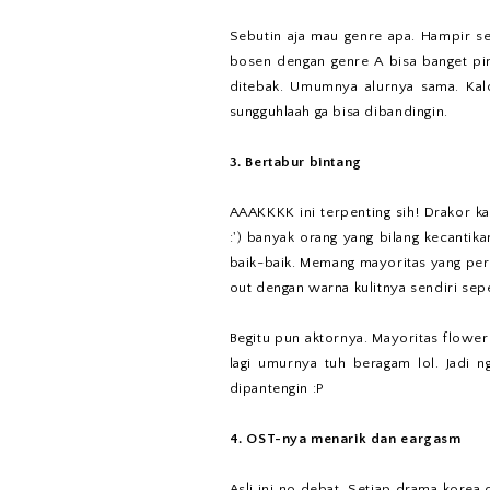
Sebutin aja mau genre apa. Hampir sem
bosen dengan genre A bisa banget pin
ditebak. Umumnya alurnya sama. Kal
sungguhlaah ga bisa dibandingin.
3. Bertabur bintang
AAAKKKK ini terpenting sih! Drakor kan
:') banyak orang yang bilang kecantik
baik-baik. Memang mayoritas yang pere
out dengan warna kulitnya sendiri sepe
Begitu pun aktornya. Mayoritas flower
lagi umurnya tuh beragam lol. Jadi n
dipantengin :P
4. OST-nya menarik dan eargasm
Asli ini no debat. Setiap drama kore