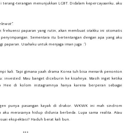
i terang-terangan menunjukkan LGBT. Didalam kepercayaanku, aku
elewat".
n frekuensi paparan yang rutin, akan membuat otakku ini otomatis
an penyimpangan. Sementara itu bertentangan dengan apa yang aku
gi paparan. Usahaku untuk menjaga iman juga :')
impi kali. Tapi gimana yaah drama Korea tuh bisa menarik penonton
: invested. Mau banget diceburin ke kisahnya. Masih inget ketika
o Hee di kolom instagramnya hanya karena berperan sebagai
pengen punya pasangan kayak di drakor. WKWK ini mah sindrom
ih aku merasanya hidup didunia berbeda. Lupa sama realita. Atau
sesuai ekspektasi? Haduh berat kali bun.
***