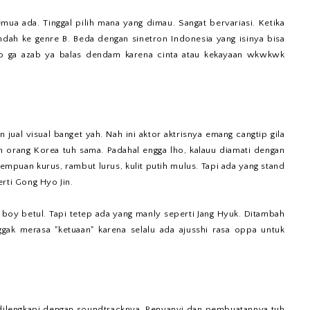
ua ada. Tinggal pilih mana yang dimau. Sangat bervariasi. Ketika
dah ke genre B. Beda dengan sinetron Indonesia yang isinya bisa
o ga azab ya balas dendam karena cinta atau kekayaan wkwkwk
 jual visual banget yah. Nah ini aktor aktrisnya emang cangtip gila
an orang Korea tuh sama. Padahal engga lho, kalauu diamati dengan
mpuan kurus, rambut lurus, kulit putih mulus. Tapi ada yang stand
rti Gong Hyo Jin.
 boy betul. Tapi tetep ada yang manly seperti Jang Hyuk. Ditambah
ggak merasa "ketuaan" karena selalu ada ajusshi rasa oppa untuk
a dilengkapi dengan soundtracknya. Penyanyi dan pembuatannya tuh