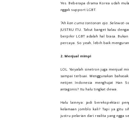
Yes. Beberapa drama Korea udah mula
nggak support LGBT.
"Ah kan cuma tontonan aja. Selewat-s
JUSTRU ITU. Takut banget kalau denga
berpikir LGBT adalah hal biasa. Buk
percaya. So yeah, lebih baik menguran
2. Menjual mimpi
LOL. Yaiyalah sinetron juga menjual m
sampai terbuai. Menggunakan bahasaku
netijen Indonesia menghujat Han S
antagonis? Itu halu tingkat dewa.
Halu lainnya: jadi berekspektasi 
kelamaan jomblo kali? Tapi ya gitu s
justru pelarian dari realita yang ngga 