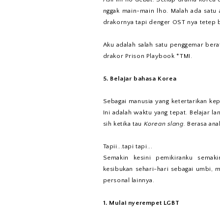
nggak main-main lho. Malah ada satu
drakornya tapi denger OST nya tetep b
Aku adalah salah satu penggemar berat
drakor Prison Playbook *TMI.
5. Belajar bahasa Korea
Sebagai manusia yang ketertarikan kep
Ini adalah waktu yang tepat. Belajar 
sih ketika tau
Korean slang.
Berasa anak
Tapii...tapi tapi...
Semakin kesini pemikiranku semak
kesibukan sehari-hari sebagai umbi, m
personal lainnya.
1. Mulai nyerempet LGBT