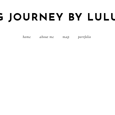
G JOURNEY BY LUL
home
about me
map
portfolio