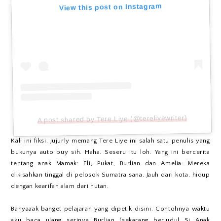
View this post on Instagram
A post shared by Tere Liye (@tereliyewriter)
Kali ini fiksi. Jujurly memang Tere Liye ini salah satu penulis yang
bukunya auto buy sih. Haha. Seseru itu loh. Yang ini bercerita
tentang anak Mamak: Eli, Pukat, Burlian dan Amelia. Mereka
dikisahkan tinggal di pelosok Sumatra sana. Jauh dari kota, hidup
dengan kearifan alam dari hutan.
Banyaaak banget pelajaran yang dipetik disini. Contohnya waktu
aku baca ulang serinya Burlian (sekarang berjudul Si Anak