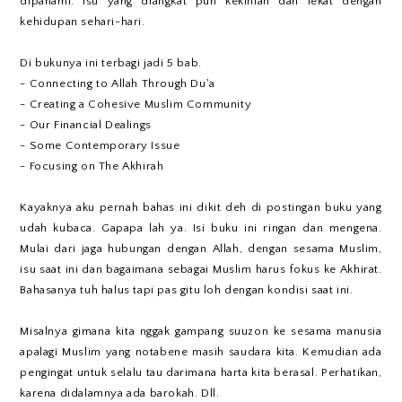
dipahami. Isu yang diangkat pun kekinian dan lekat dengan
kehidupan sehari-hari.
Di bukunya ini terbagi jadi 5 bab.
- Connecting to Allah Through Du'a
- Creating a Cohesive Muslim Community
- Our Financial Dealings
- Some Contemporary Issue
- Focusing on The Akhirah
Kayaknya aku pernah bahas ini dikit deh di postingan buku yang
udah kubaca. Gapapa lah ya. Isi buku ini ringan dan mengena.
Mulai dari jaga hubungan dengan Allah, dengan sesama Muslim,
isu saat ini dan bagaimana sebagai Muslim harus fokus ke Akhirat.
Bahasanya tuh halus tapi pas gitu loh dengan kondisi saat ini.
Misalnya gimana kita nggak gampang suuzon ke sesama manusia
apalagi Muslim yang notabene masih saudara kita. Kemudian ada
pengingat untuk selalu tau darimana harta kita berasal. Perhatikan,
karena didalamnya ada barokah. Dll.