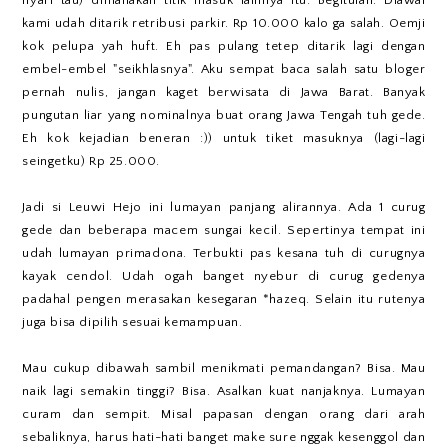
kami udah ditarik retribusi parkir. Rp 10.000 kalo ga salah. Oemji
kok pelupa yah huft. Eh pas pulang tetep ditarik lagi dengan
embel-embel "seikhlasnya". Aku sempat baca salah satu bloger
pernah nulis, jangan kaget berwisata di Jawa Barat. Banyak
pungutan liar yang nominalnya buat orang Jawa Tengah tuh gede.
Eh kok kejadian beneran :)) untuk tiket masuknya (lagi-lagi
seingetku) Rp 25.000.
Jadi si Leuwi Hejo ini lumayan panjang alirannya. Ada 1 curug
gede dan beberapa macem sungai kecil. Sepertinya tempat ini
udah lumayan primadona. Terbukti pas kesana tuh di curugnya
kayak cendol. Udah ogah banget nyebur di curug gedenya
padahal pengen merasakan kesegaran *hazeq. Selain itu rutenya
juga bisa dipilih sesuai kemampuan.
Mau cukup dibawah sambil menikmati pemandangan? Bisa. Mau
naik lagi semakin tinggi? Bisa. Asalkan kuat nanjaknya. Lumayan
curam dan sempit. Misal papasan dengan orang dari arah
sebaliknya, harus hati-hati banget make sure nggak kesenggol dan