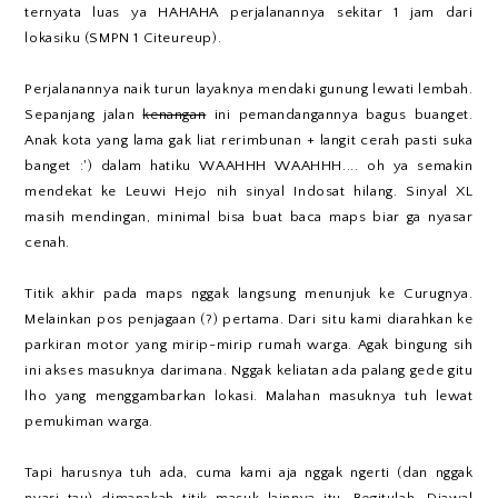
ternyata luas ya HAHAHA perjalanannya sekitar 1 jam dari
lokasiku (SMPN 1 Citeureup).
Perjalanannya naik turun layaknya mendaki gunung lewati lembah.
Sepanjang jalan
kenangan
ini pemandangannya bagus buanget.
Anak kota yang lama gak liat rerimbunan + langit cerah pasti suka
banget :') dalam hatiku WAAHHH WAAHHH.... oh ya semakin
mendekat ke Leuwi Hejo nih sinyal Indosat hilang. Sinyal XL
masih mendingan, minimal bisa buat baca maps biar ga nyasar
cenah.
Titik akhir pada maps nggak langsung menunjuk ke Curugnya.
Melainkan pos penjagaan (?) pertama. Dari situ kami diarahkan ke
parkiran motor yang mirip-mirip rumah warga. Agak bingung sih
ini akses masuknya darimana. Nggak keliatan ada palang gede gitu
lho yang menggambarkan lokasi. Malahan masuknya tuh lewat
pemukiman warga.
Tapi harusnya tuh ada, cuma kami aja nggak ngerti (dan nggak
nyari tau) dimanakah titik masuk lainnya itu. Begitulah. Diawal