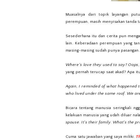
Muasalnya dari topik layangan put
perempuan, masih menyisakan tanda t
Sesederhana itu dan cerita pun mengal
lain. Keberadaan perempuan yang tanp
masing-masing sudah punya pasangan.
Where's love they used to say? Oops,
yang pernah terucap saat akad? Apa i
Again, I reminded of what happened to
who lived under the same roof. We are
Bicara tentang manusia seringkali ng
kelakuan manusia yang udah diluar nal
spouse. It's their family. What's the p
Cuma satu jawaban yang saya miliki.
Th