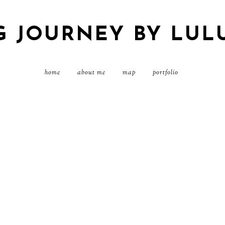
G JOURNEY BY LUL
home
about me
map
portfolio