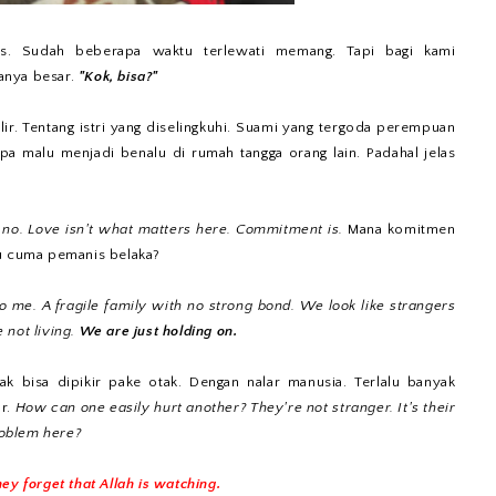
us. Sudah beberapa waktu terlewati memang. Tapi bagi kami
anya besar.
"Kok, bisa?"
ir. Tentang istri yang diselingkuhi. Suami yang tergoda perempuan
a malu menjadi benalu di rumah tangga orang lain. Padahal jelas
 no. Love isn't what matters here. Commitment is.
Mana komitmen
tu cuma pemanis belaka?
 me. A fragile family with no strong bond. We look like strangers
 not living.
We are just holding on.
gak bisa dipikir pake otak. Dengan nalar manusia. Terlalu banyak
ar.
How can one easily hurt another? They're not stranger. It's their
roblem here?
ey forget that Allah is watching.