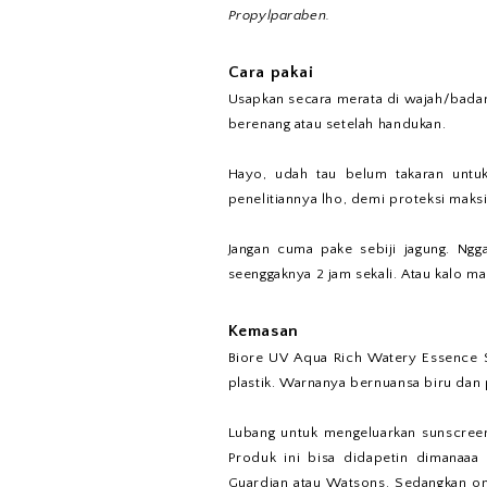
Propylparaben.
Cara pakai
Usapkan secara merata di wajah/badan. 
berenang atau setelah handukan.
Hayo, udah tau belum takaran untuk
penelitiannya lho, demi proteksi maks
Jangan cuma pake sebiji jagung. Ngg
seenggaknya 2 jam sekali. Atau kalo ma
Kemasan
Biore UV Aqua Rich Watery Essence
plastik. Warnanya bernuansa biru dan 
Lubang untuk mengeluarkan sunscreen-
Produk ini bisa didapetin dimanaaa 
Guardian atau Watsons. Sedangkan onli