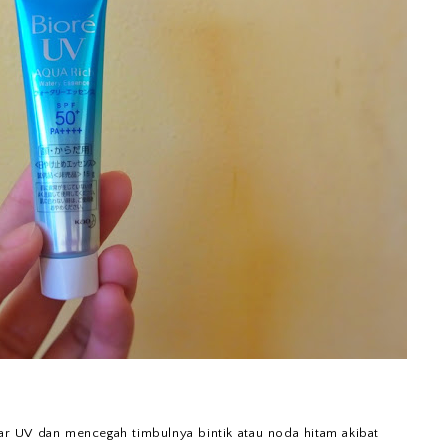
nar UV dan mencegah timbulnya bintik atau noda hitam akibat