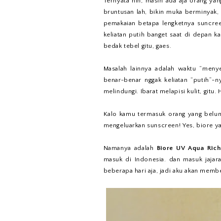
Ternyata nih, masih ada aja orang ya
bruntusan lah, bikin muka berminyak, 
pemakaian betapa lengketnya suncree
keliatan putih banget saat di depan k
bedak tebel gitu, gaes.
Masalah lainnya adalah waktu “meny
benar-benar nggak keliatan “putih”-
melindungi. Ibarat melapisi kulit, gitu
Kalo kamu termasuk orang yang belum
mengeluarkan sunscreen! Yes, biore ya
Namanya adalah
Biore UV Aqua Ric
masuk di Indonesia. dan masuk jajar
beberapa hari aja, jadi aku akan membe