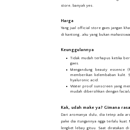
store, banyak yes.
Harga
Yang jual official store gaes jangan 
di kantong...aku yang bukan mahasiswa
Keunggulannya
Tidak mudah terhapus ketika ber
gaes.
Mengandung beauty essence (hy
memberikan kelembaban kulit. S
hyaluronic acid.
Water proof sunscreen yang memil
mudah dibersihkan dengan facia
Kak, udah make ya? Gimana ras
Dari aromanya dulu, dia tetep ada a
pake dia itungannya ngga terlalu kuat.
lengket lebay gituu. Saat diratakan d