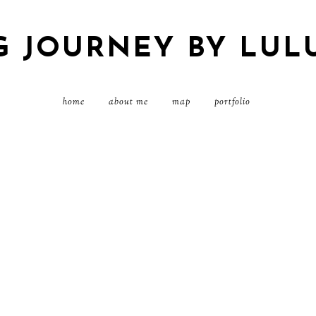
G JOURNEY BY LUL
home
about me
map
portfolio