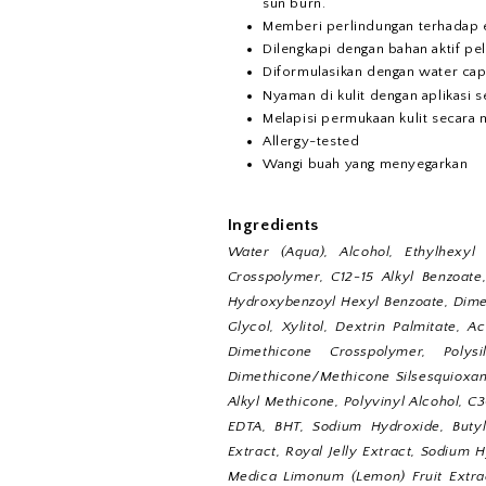
sun burn.
Memberi perlindungan terhadap ef
Dilengkapi dengan bahan aktif pel
Diformulasikan dengan water cap
Nyaman di kulit dengan aplikasi 
Melapisi permukaan kulit secara
Allergy-tested
Wangi buah yang menyegarkan
Ingredients
Water (Aqua), Alcohol, Ethylhexyl
Crosspolymer, C12-15 Alkyl Benzoate
Hydroxybenzoyl Hexyl Benzoate, Dimeth
Glycol, Xylitol, Dextrin Palmitate, 
Dimethicone Crosspolymer, Polysi
Dimethicone/Methicone Silsesquioxan
Alkyl Methicone, Polyvinyl Alcohol, C
EDTA, BHT, Sodium Hydroxide, Butyle
Extract, Royal Jelly Extract, Sodium H
Medica Limonum (Lemon) Fruit Extrac