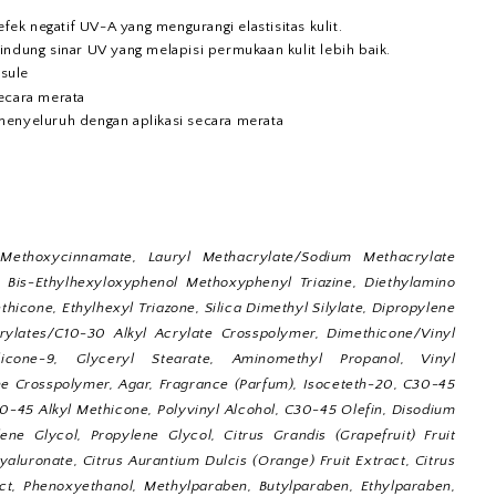
ek negatif UV-A yang mengurangi elastisitas kulit.
indung sinar UV yang melapisi permukaan kulit lebih baik.
sule
secara merata
 menyeluruh dengan aplikasi secara merata
 Methoxycinnamate, Lauryl Methacrylate/Sodium Methacrylate
, Bis-Ethylhexyloxyphenol Methoxyphenyl Triazine, Diethylamino
icone, Ethylhexyl Triazone, Silica Dimethyl Silylate, Dipropylene
Acrylates/C10-30 Alkyl Acrylate Crosspolymer, Dimethicone/Vinyl
licone-9, Glyceryl Stearate, Aminomethyl Propanol, Vinyl
e Crosspolymer, Agar, Fragrance (Parfum), Isoceteth-20, C30-45
30-45 Alkyl Methicone, Polyvinyl Alcohol, C30-45 Olefin, Disodium
ne Glycol, Propylene Glycol, Citrus Grandis (Grapefruit) Fruit
yaluronate, Citrus Aurantium Dulcis (Orange) Fruit Extract, Citrus
t, Phenoxyethanol, Methylparaben, Butylparaben, Ethylparaben,