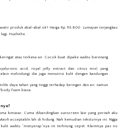
khawatir produk abal-abal ok? Harga Rp 115.800. Lumayan terjangkau
 lagi. Huehehe.
keringat atau terkena air. Cocok buat dipake waktu berenang
aluronic acid, royal jelly extract dan citrus mix) yang
elain melindungi dia juga menutrisi kulit dengan kandungan
iki daya tahan yang tinggi terhadap keringan dan air, namun
l/body foam biasa
anya?
roma kimiawi. Cuma dibandingkan sunscreen lain yang pernah aku
 Masih acceptable lah di hidung. Nah kemudian teksturnya ini. Ngga
i kulit waktu “menyerap”nya ini terhitung cepet. Klaimnya pas no