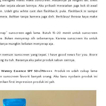
ng mengaku males make sunscreen. Alasannya ya lengket lah, bikin
dan sejuta alasan lainnya. Aku pribadi merasakan juga kok di awal
n. Udah gitu white cast dan flashback, pula. Flashback ni sampe
amera. Bahkan tanpa kamera juga deh. Berkilauu! Berasa kaya make
erap” sunscreen agak lama. Butuh 15-20 menit untuk sunscreen
nya. Bukan menyerap sih sebenarnya. Karena sunscreen itu untuk
. Hanya mungkin keliatan menyerap aja.
 nemuin sunscreen yang tepat, I have good news for you. Biore
ng itu tuh. Biasanya aku pake produk sabun cairnya.
h Watery Essence SPF 50+/PA++++
. Produk ini udah cukup lama
an sunscreen favorit banyak orang. Aku baru nyobain produk ini
rikan first impression produk ini yah.