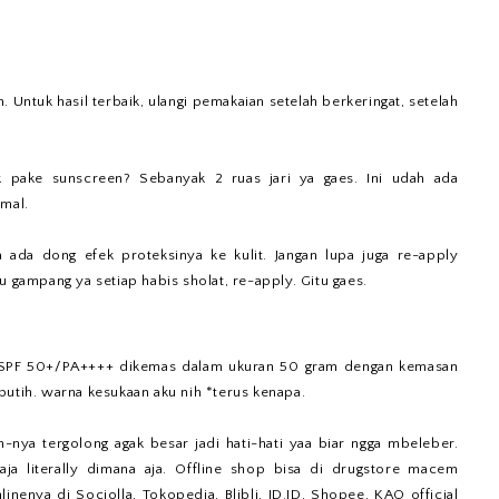
Untuk hasil terbaik, ulangi pemakaian setelah berkeringat, setelah
 pake sunscreen? Sebanyak 2 ruas jari ya gaes. Ini udah ada
imal.
a ada dong efek proteksinya ke kulit. Jangan lupa juga re-apply
u gampang ya setiap habis sholat, re-apply. Gitu gaes.
 SPF 50+/PA++++ dikemas dalam ukuran 50 gram dengan kemasan
putih. warna kesukaan aku nih *terus kenapa.
nya tergolong agak besar jadi hati-hati yaa biar ngga mbeleber.
aja literally dimana aja. Offline shop bisa di drugstore macem
nenya di Sociolla, Tokopedia, Blibli, JD.ID, Shopee, KAO official