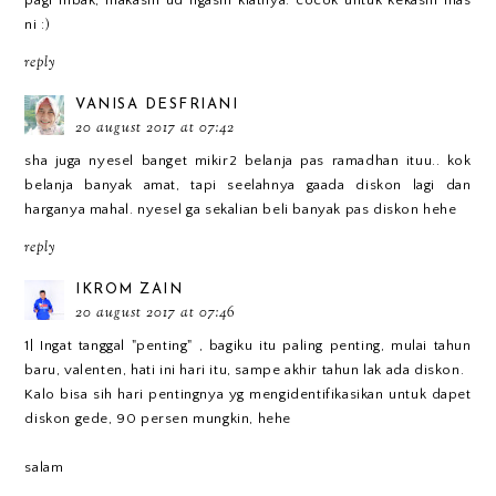
pagi mbak, makasih ud ngasih kiatnya. cocok untuk kekasih mas
ni :)
reply
VANISA DESFRIANI
20 august 2017 at 07:42
sha juga nyesel banget mikir2 belanja pas ramadhan ituu.. kok
belanja banyak amat, tapi seelahnya gaada diskon lagi dan
harganya mahal. nyesel ga sekalian beli banyak pas diskon hehe
reply
IKROM ZAIN
20 august 2017 at 07:46
1| Ingat tanggal "penting" , bagiku itu paling penting, mulai tahun
baru, valenten, hati ini hari itu, sampe akhir tahun lak ada diskon.
Kalo bisa sih hari pentingnya yg mengidentifikasikan untuk dapet
diskon gede, 90 persen mungkin, hehe
salam