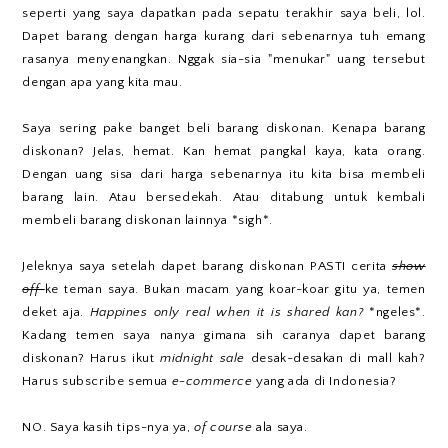
seperti yang saya dapatkan pada sepatu terakhir saya beli, lol.
Dapet barang dengan harga kurang dari sebenarnya tuh emang
rasanya menyenangkan. Nggak sia-sia "menukar" uang tersebut
dengan apa yang kita mau.
Saya sering pake banget beli barang diskonan. Kenapa barang
diskonan? Jelas, hemat. Kan hemat pangkal kaya, kata orang.
Dengan uang sisa dari harga sebenarnya itu kita bisa membeli
barang lain. Atau bersedekah. Atau ditabung untuk kembali
membeli barang diskonan lainnya *sigh*.
Jeleknya saya setelah dapet barang diskonan PASTI cerita
show
off
ke teman saya. Bukan macam yang koar-koar gitu ya, temen
deket aja.
Happines only real when it is shared kan?
*ngeles*.
Kadang temen saya nanya gimana sih caranya dapet barang
diskonan? Harus ikut
midnight sale
desak-desakan di mall kah?
Harus subscribe semua
e-commerce
yang ada di Indonesia?
NO. Saya kasih tips-nya ya,
of course
ala saya.