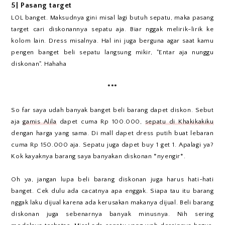
5| Pasang target
LOL banget. Maksudnya gini misal lagi butuh sepatu, maka pasang
target cari diskonannya sepatu aja. Biar nggak melirik-lirik ke
kolom lain. Dress misalnya. Hal ini juga berguna agar saat kamu
pengen banget beli sepatu langsung mikir, "Entar aja nunggu
diskonan". Hahaha
***
So far saya udah banyak banget beli barang dapet diskon. Sebut
aja
gamis Alila
dapet cuma Rp 100.000,
sepatu di Khakikakiku
dengan harga yang sama. Di mall dapet dress putih buat lebaran
cuma Rp 150.000 aja. Sepatu juga dapet buy 1 get 1. Apalagi ya?
Kok kayaknya barang saya banyakan diskonan *nyengir*.
Oh ya, jangan lupa beli barang diskonan juga harus hati-hati
banget. Cek dulu ada cacatnya apa enggak. Siapa tau itu barang
nggak laku dijual karena ada kerusakan makanya dijual. Beli barang
diskonan juga sebenarnya banyak minusnya. Nih sering