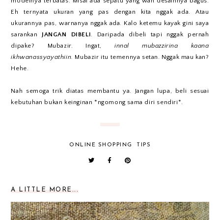
modelnya terbatas. Misal ada sepatu yang wah desainnya bagus.
Eh ternyata ukuran yang pas dengan kita nggak ada. Atau
ukurannya pas, warnanya nggak ada. Kalo ketemu kayak gini saya
sarankan
JANGAN DIBELI
. Daripada dibeli tapi nggak pernah
dipake? Mubazir. Ingat,
innal mubazzirina kaana
ikhwanassyayathiin.
Mubazir itu temennya setan. Nggak mau kan?
Hehe.
Nah semoga trik diatas membantu ya. Jangan lupa, beli sesuai
kebutuhan bukan keinginan *ngomong sama diri sendiri*.
ONLINE SHOPPING
TIPS
A LITTLE MORE...