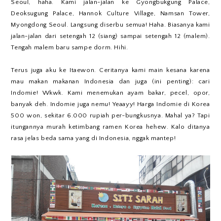
Seoul, haha. Kami jalan-jalan ke Gyongbukgung Palace,
Deoksugung Palace, Hannok Culture Village, Namsan Tower,
Myongdong Seoul. Langsung diserbu semua! Haha. Biasanya kami
jalan-jalan dari setengah 12 (siang) sampai setengah 12 (malem).
Tengah malem baru sampe dorm. Hihi.
Terus juga aku ke Itaewon. Ceritanya kami main kesana karena
mau makan makanan Indonesia dan juga (ini penting): cari
Indomie! Wkwk. Kami menemukan ayam bakar, pecel, opor,
banyak deh. Indomie juga nemu! Yeaayy! Harga Indomie di Korea
500 won, sekitar 6.000 rupiah per-bungkusnya. Mahal ya? Tapi
itungannya murah ketimbang ramen Korea hehew. Kalo ditanya
rasa jelas beda sama yang di Indonesia, nggak mantep!