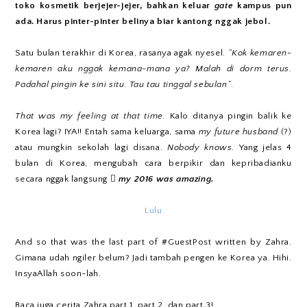
toko kosmetik berjejer-jejer, bahkan keluar
gate
kampus pun
ada. Harus pinter-pinter belinya biar kantong nggak jebol.
Satu bulan terakhir di Korea, rasanya agak nyesel.
“Kok kemaren-
kemaren aku nggak kemana-mana ya? Malah di dorm terus.
Padahal pingin ke sini situ. Tau tau tinggal sebulan”
.
That was my feeling at that time.
Kalo ditanya pingin balik ke
Korea lagi? IYA!! Entah sama keluarga, sama
my future husband
(?)
atau mungkin sekolah lagi disana.
Nobody knows
. Yang jelas 4
bulan di Korea, mengubah cara berpikir dan kepribadianku
secara nggak langsung 
my 2016 was amazing.
Lulu
And so that was the last part of #GuestPost written by Zahra.
Gimana udah ngiler belum? Jadi tambah pengen ke Korea ya. Hihi.
InsyaAllah soon-lah.
Baca juga cerita Zahra
part 1
,
part 2
, dan
part 3
!