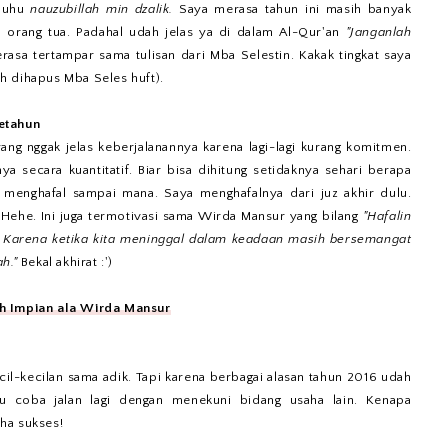
 huhu
nauzubillah min dzalik.
Saya merasa tahun ini masih banyak
 orang tua. Padahal udah jelas ya di dalam Al-Qur'an
"Janganlah
rasa tertampar sama tulisan dari Mba Selestin. Kakak tingkat saya
dah dihapus Mba Seles huft).
etahun
yang nggak jelas keberjalanannya karena lagi-lagi kurang komitmen.
hnya secara kuantitatif. Biar bisa dihitung setidaknya sehari berapa
s menghafal sampai mana. Saya menghafalnya dari juz akhir dulu.
 Hehe. Ini juga termotivasi sama Wirda Mansur yang bilang
"Hafalin
 Karena ketika kita meninggal dalam keadaan masih bersemangat
ah."
Bekal akhirat :')
h Impian ala Wirda Mansur
l-kecilan sama adik. Tapi karena berbagai alasan tahun 2016 udah
mau coba jalan lagi dengan menekuni bidang usaha lain. Kenapa
ha sukses!