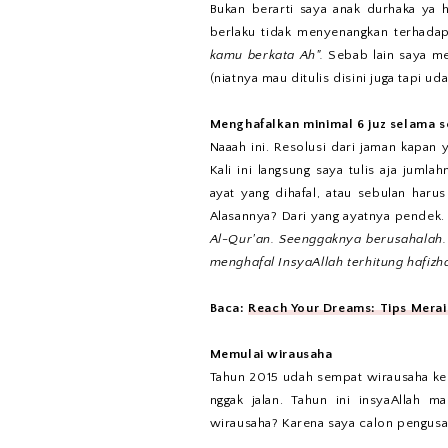
Bukan berarti saya anak durhaka ya
berlaku tidak menyenangkan terhadap
kamu berkata Ah".
Sebab lain saya me
(niatnya mau ditulis disini juga tapi u
Menghafalkan minimal 6 juz selama s
Naaah ini. Resolusi dari jaman kapan 
Kali ini langsung saya tulis aja jumla
ayat yang dihafal, atau sebulan haru
Alasannya? Dari yang ayatnya pendek.
Al-Qur'an. Seenggaknya berusahalah.
menghafal InsyaAllah terhitung hafizh
Baca:
Reach Your Dreams: Tips Merai
Memulai wirausaha
Tahun 2015 udah sempat wirausaha keci
nggak jalan. Tahun ini insyaAllah 
wirausaha? Karena saya calon pengusa