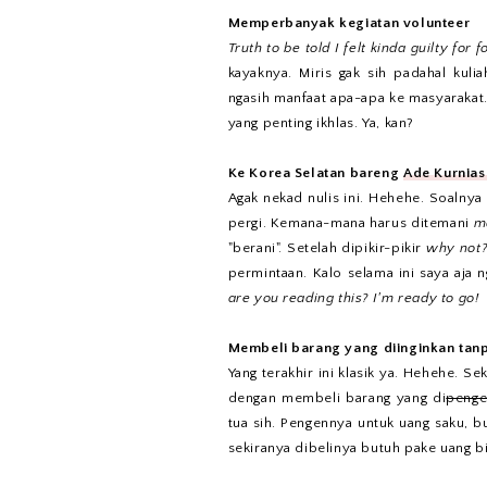
Memperbanyak kegiatan volunteer
Truth to be told I felt kinda guilty for 
kayaknya. Miris gak sih padahal kul
ngasih manfaat apa-apa ke masyarakat.
yang penting ikhlas. Ya, kan?
Ke Korea Selatan bareng
Ade Kurnias
Agak nekad nulis ini. Hehehe. Soalny
pergi. Kemana-mana harus ditemani
m
"berani". Setelah dipikir-pikir
why not
permintaan. Kalo selama ini saya aja 
are you reading this? I'm ready to go!
Membeli barang yang diinginkan tan
Yang terakhir ini klasik ya. Hehehe. Se
dengan membeli barang yang di
penge
tua sih. Pengennya untuk uang saku, b
sekiranya dibelinya butuh pake uang b