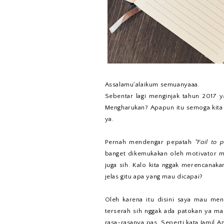
Assalamu'alaikum semuanyaaa.
Sebentar lagi menginjak tahun 2017 
Mengharukan? Apapun itu semoga kita 
ya.
Pernah mendengar pepatah
"Fail to p
banget dikemukakan oleh motivator m
juga sih. Kalo kita nggak merencanaka
jelas gitu apa yang mau dicapai?
Oleh karena itu disini saya mau men
terserah sih nggak ada patokan ya mau
rasa-rasanya pas. Seperti kata Jamil A