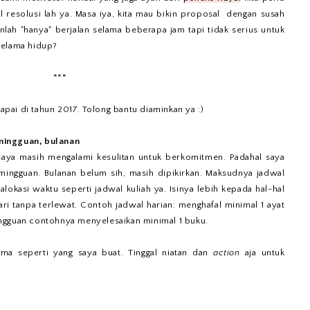
resolusi lah ya. Masa iya, kita mau bikin proposal dengan susah
lah "hanya" berjalan selama beberapa jam tapi tidak serius untuk
selama hidup?
***
capai di tahun 2017. Tolong bantu diaminkan ya :)
mingguan, bulanan
saya masih mengalami kesulitan untuk berkomitmen. Padahal saya
ingguan. Bulanan belum sih, masih dipikirkan. Maksudnya jadwal
lokasi waktu seperti jadwal kuliah ya. Isinya lebih kepada hal-hal
ari tanpa terlewat. Contoh jadwal harian: menghafal minimal 1 ayat
ngguan contohnya menyelesaikan minimal 1 buku.
ama seperti yang saya buat. Tinggal niatan dan
action
aja untuk