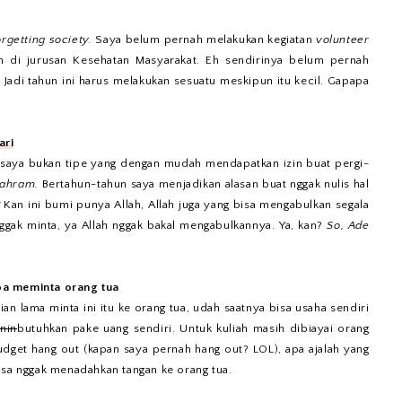
forgetting society.
Saya belum pernah melakukan kegiatan
volunteer
iah di jurusan Kesehatan Masyarakat. Eh sendirinya belum pernah
 Jadi tahun ini harus melakukan sesuatu meskipun itu kecil. Gapapa
ari
a saya bukan tipe yang dengan mudah mendapatkan izin buat pergi-
ahram.
Bertahun-tahun saya menjadikan alasan buat nggak nulis hal
?
Kan ini bumi punya Allah, Allah juga yang bisa mengabulkan segala
nggak minta, ya Allah nggak bakal mengabulkannya. Ya, kan?
So, Ade
pa meminta orang tua
kian lama minta ini itu ke orang tua, udah saatnya bisa usaha sendiri
nin
butuhkan pake uang sendiri. Untuk kuliah masih dibiayai orang
udget hang out (kapan saya pernah hang out? LOL), apa ajalah yang
isa nggak menadahkan tangan ke orang tua.