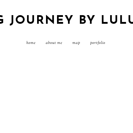
G JOURNEY BY LUL
home
about me
map
portfolio