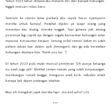
Tahun 2023 tahun dimana aku menarik diri dari banyak hubungan.
Nggak mencari relasi baru.
Tantrum ke temen lama perkara aku capek harus nyamperin
mereka untuk kumpul. Padahal dipikir ya wajar orang yang
merantau aku doang, mereka enggak. Tapi gimana yah emang
posisinya lagi capek aja dengan segala keruwetan hubungan antar
manusia. Keruwetan kerjaan. Untung sirkel temen deket ini udah
paham tabiat luar dalam. Jadi dimengerti dan ga ada keretakan
hubungan diantara kita. Thank you luv :")
Di tahun 2023 pula mulai muncul pemikiran "Oh punya keluarga
itu enak juga yah". Melihat teman-teman yang udah berpasangan,
membangun rumah tangga, mengurus anak kicik, sebulan entah
berapa kali dapet undangan nikahan.
Mau sih mengikuti jejak mereka tapi...me and who? LOL
***