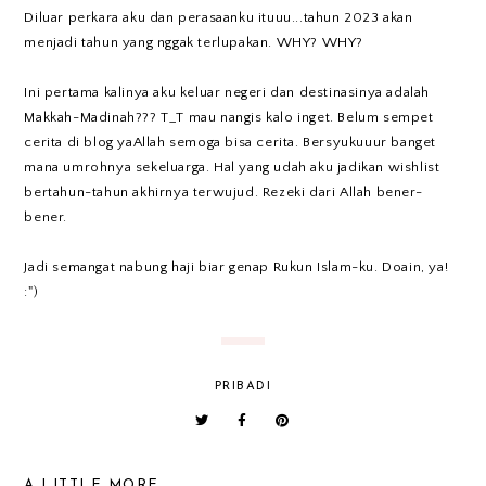
Diluar perkara aku dan perasaanku ituuu...tahun 2023 akan
menjadi tahun yang nggak terlupakan. WHY? WHY?
Ini pertama kalinya aku keluar negeri dan destinasinya adalah
Makkah-Madinah??? T_T mau nangis kalo inget. Belum sempet
cerita di blog yaAllah semoga bisa cerita. Bersyukuuur banget
mana umrohnya sekeluarga. Hal yang udah aku jadikan wishlist
bertahun-tahun akhirnya terwujud. Rezeki dari Allah bener-
bener.
Jadi semangat nabung haji biar genap Rukun Islam-ku. Doain, ya!
:")
PRIBADI
A LITTLE MORE...