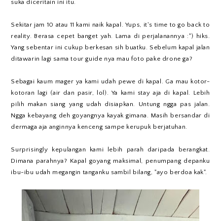
suka diceritain ini itu.
Sekitar jam 10 atau 11 kami naik kapal. Yups, it's time to go back to
reality. Berasa cepet banget yah. Lama di perjalanannya :") hiks.
Yang sebentar ini cukup berkesan sih buatku. Sebelum kapal jalan
ditawarin lagi sama tour guide nya mau foto pake drone ga?
Sebagai kaum mager ya kami udah pewe di kapal. Ga mau kotor-
kotoran lagi (air dan pasir, lol). Ya kami stay aja di kapal. Lebih
pilih makan siang yang udah disiapkan. Untung ngga pas jalan.
Ngga kebayang deh goyangnya kayak gimana. Masih bersandar di
dermaga aja anginnya kenceng sampe kerupuk berjatuhan.
Surprisingly kepulangan kami lebih parah daripada berangkat.
Dimana parahnya? Kapal goyang maksimal, penumpang depanku
ibu-ibu udah megangin tanganku sambil bilang, "ayo berdoa kak".