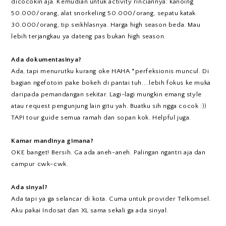
dicocokin aja. Kemudian untuk activity rinciannya: kanoing
50.000/orang, alat snorkeling 50.000/orang, sepatu katak
30.000/orang, tip seikhlasnya. Harga high season beda. Mau
lebih terjangkau ya dateng pas bukan high season.
Ada dokumentasinya?
Ada, tapi menurutku kurang oke HAHA *perfeksionis muncul. Di
bagian ngefotoin pake bokeh di pantai tuh....lebih fokus ke muka
daripada pemandangan sekitar. Lagi-lagi mungkin emang style
atau request pengunjung lain gitu yah. Buatku sih ngga cocok :))
TAPI tour guide semua ramah dan sopan kok. Helpful juga.
Kamar mandinya gimana?
OKE banget! Bersih. Ga ada aneh-aneh. Palingan ngantri aja dan
campur cwk-cwk.
Ada sinyal?
Ada tapi ya ga selancar di kota. Cuma untuk provider Telkomsel.
Aku pakai Indosat dan XL sama sekali ga ada sinyal.