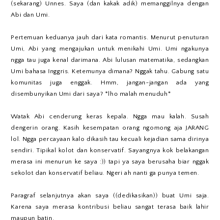
(sekarang) Unnes. Saya (dan kakak adik) memanggilnya dengan
Abi dan Umi.
Pertemuan keduanya jauh dari kata romantis. Menurut penuturan
Umi, Abi yang mengajukan untuk menikahi Umi. Umi ngakunya
ngga tau juga kenal darimana. Abi lulusan matematika, sedangkan
Umi bahasa Inggris. Ketemunya dimana? Nggak tahu. Gabung satu
komunitas juga enggak. Hmm, jangan-jangan ada yang
disembunyikan Umi dari saya? *lho malah menuduh*
Watak Abi cenderung keras kepala. Ngga mau kalah. Susah
dengerin orang. Kasih kesempatan orang ngomong aja JARANG
lol. Ngga percayaan kalo dikasih tau kecuali kejadian sama dirinya
sendiri. Tipikal kolot dan konservatif. Sayangnya kok belakangan
merasa ini menurun ke saya :)) tapi ya saya berusaha biar nggak
sekolot dan konservatif beliau. Ngeri ah nanti ga punya temen.
Paragraf selanjutnya akan saya ((dedikasikan)) buat Umi saja.
Karena saya merasa kontribusi beliau sangat terasa baik lahir
maupun batin.