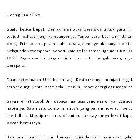
Udah gitu aja? No.
Suatu ketika bupati Demak membuka beasiswa untuk guru. Ini
wujud realisasi janji kampanyenya. Tanpa basa-basi Umi daftar
dong. Prinsip hidup Umi tuh coba aja mengetuk banyak pintu.
Selagi ada kesempatan, seperti kata seller zaman jigeum:
GRAB IT
FAST!
Kagak overthinking mikirin bakal keterima gak, saingannya
berapa dll.
Daan keterimalah Umi kuliah lagi. Kesibukannya menjadi nggak
terbendung. Senin-Ahad selalu penuh. Dapet energi darimana???
Saya melihat sosok Umi sebagai manusia yang energinya ngga ada
habisnya. Salah satu contoh manusia yang paham how to live to
the fullest. Meskipun harus diakui rumah saya mendekati kapal
pecah bentuknya.
Baru aja bulan ini Umi berhasil wisuda dan mendapat gelar