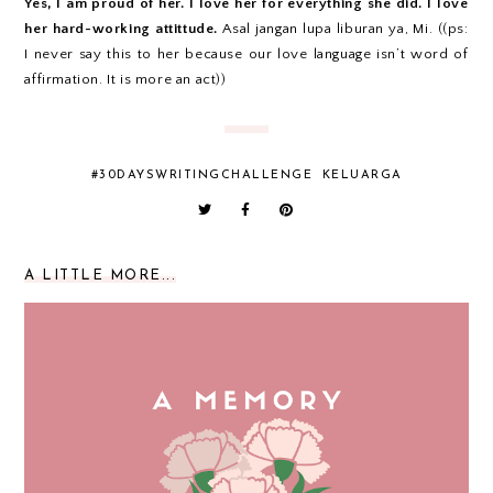
Yes, I am proud of her. I love her for everything she did. I love
her hard-working attittude.
Asal jangan lupa liburan ya, Mi. ((ps:
I never say this to her because our love language isn’t word of
affirmation. It is more an act))
#30DAYSWRITINGCHALLENGE
KELUARGA
A LITTLE MORE...