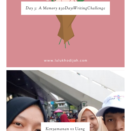
Day 3: A Memory #30DaysWritingChallenge
Kenyamanan vs Uang