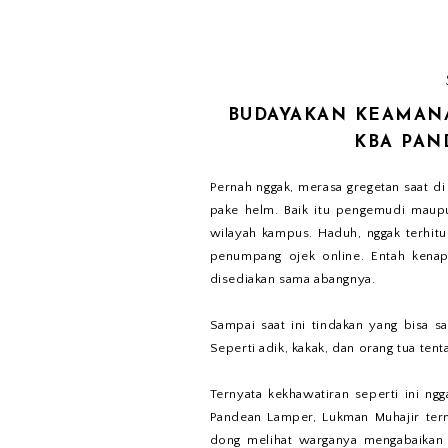
BUDAYAKAN KEAMAN
KBA PAN
Pernah nggak, merasa gregetan saat d
pake helm. Baik itu pengemudi maupu
wilayah kampus. Haduh, nggak terhit
penumpang ojek online. Entah kenap
disediakan sama abangnya.
Sampai saat ini tindakan yang bisa s
Seperti adik, kakak, dan orang tua te
Ternyata kekhawatiran seperti ini n
Pandean Lamper, Lukman Muhajir term
dong melihat warganya mengabaikan 