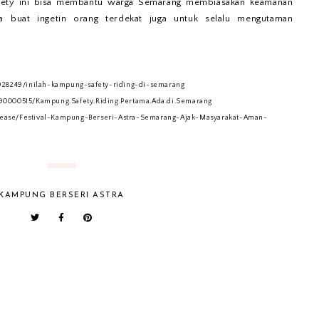
ety ini bisa membantu warga Semarang membiasakan keamanan
a buat ingetin orang terdekat juga untuk selalu mengutaman
3/928249/inilah-kampung-safety-riding-di-semarang
090000515/Kampung.Safety.Riding.Pertama.Ada.di.Semarang
elease/Festival-Kampung-Berseri-Astra-Semarang-Ajak-Masyarakat-Aman-
KAMPUNG BERSERI ASTRA