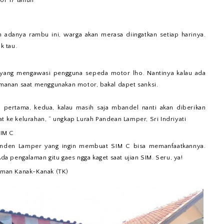
or 17 tahun”
n adanya rambu ini, warga akan merasa diingatkan setiap harinya.
k tau.
 yang mengawasi pengguna sepeda motor lho. Nantinya kalau ada
anan saat menggunakan motor, bakal dapet sanksi.
n pertama, kedua, kalau masih saja mbandel nanti akan diberikan
t ke kelurahan, “ ungkap Lurah Pandean Lamper, Sri Indriyati
SIM C
Panden Lamper yang ingin membuat SIM C bisa memanfaatkannya.
Ada pengalaman gitu gaes ngga kaget saat ujian SIM. Seru, ya!
Taman Kanak-Kanak (TK)