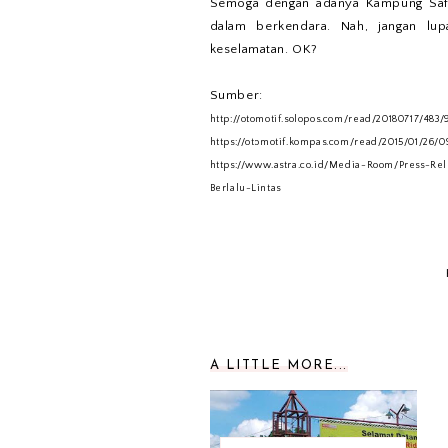
Semoga dengan adanya Kampung Saf
dalam berkendara. Nah, jangan lup
keselamatan. OK?
Sumber:
http://otomotif.solopos.com/read/20180717/48
https://otomotif.kompas.com/read/2015/01/26/
https://www.astra.co.id/Media-Room/Press-R
Berlalu-Lintas
A LITTLE MORE...