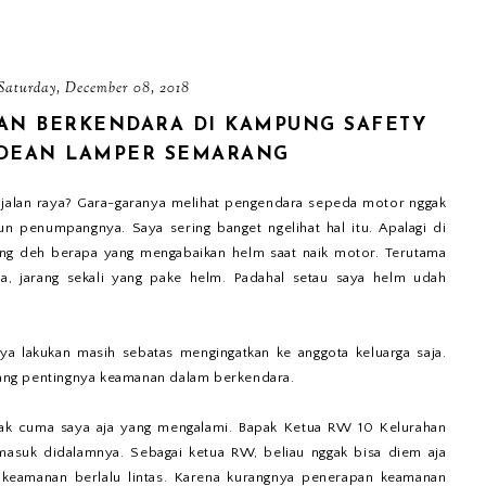
Saturday, December 08, 2018
AN BERKENDARA DI KAMPUNG SAFETY
DEAN LAMPER SEMARANG
i jalan raya? Gara-garanya melihat pengendara sepeda motor nggak
n penumpangnya. Saya sering banget ngelihat hal itu. Apalagi di
ung deh berapa yang mengabaikan helm saat naik motor. Terutama
a, jarang sekali yang pake helm. Padahal setau saya helm udah
aya lakukan masih sebatas mengingatkan ke anggota keluarga saja.
ntang pentingnya keamanan dalam berkendara.
ggak cuma saya aja yang mengalami. Bapak Ketua RW 10 Kelurahan
asuk didalamnya. Sebagai ketua RW, beliau nggak bisa diem aja
keamanan berlalu lintas. Karena kurangnya penerapan keamanan