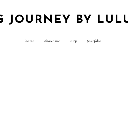
G JOURNEY BY LUL
home
about me
map
portfolio