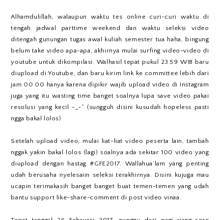
Alhamdulillah, walaupun waktu tes online curi-curi waktu di
tengah jadwal parttime weekend dan waktu seleksi video
ditengah gunungan tugas awal kuliah semester tua haha, bingung
belum take video apa-apa, akhirnya mulai surfing video-video di
youtube untuk dikompilasi. Walhasil tepat pukul 23.59 WIB baru
diupload di Youtube, dan baru kirim link ke committee lebih dari
jam 00.00 hanya karena dipikir wajib upload video di Instagram
juga yang itu wasting time banget soalnya lupa save video pakai
resolusi yang kecil -_-“ (sungguh disini kusudah hopeless pasti
ngga bakal lolos)
Setelah upload video, mulai liat-liat video peserta lain, tambah
nggak yakin bakal lolos (lagi) soalnya ada sekitar 100 video yang
diupload dengan hastag #GFE2017. Wallahua’lam yang penting
udah berusaha nyelesaiin seleksi terakhirnya. Disini kujuga mau
ucapin terimakasih banget banget buat temen-temen yang udah
bantu support like-share-comment di post video vinaa.
Tepat tanggal 26 Februari 2017, nunggu dari pagi-siang-sore