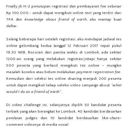
Finally¸di H-2 penutupan registrasi dan pembayaran fee sebesar
Rp 100.000,- untuk dapat mengikuti
online test
yang terdiri dari
TPA dan
knowledge
about friend of earth
, aku mantap buat
daftar.
Selang beberapa hari setelah registrasi, aku mendapat jadwal tes
online gelombang kedua tanggal 12 Februari 2017 tepat pukul
19.30 WIB. Bocoran dari panitia waktu di Lombok, ada sekitar
1200-an orang yang melakukan registrasi¸tetapi hanya sekitar
500 peserta yang berhasil mengikuti tes online – mungkin
masalah koneksi atau belum melakukan
payment registration fee
.
Kemudian dari seleksi tes online disaring menjadi 200 peserta
untuk dapat mengikuti tahap seleksi video campaign about
“what
would I do as a friend of earth”
.
Di video challenge ini, selanjutnya dipilih 50 kandidat peserta
terbaik yang akan berangkat ke Lombok, 40 kandidat berdasarkan
penilaian judges dan 10 kandidat berdasarkan like-share-
comment videonya di media sosial.