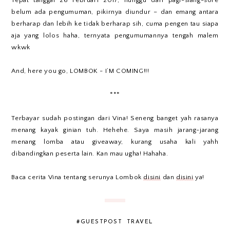
belum ada pengumuman, pikirnya diundur – dan emang antara
berharap dan lebih ke tidak berharap sih, cuma pengen tau siapa
aja yang lolos haha, ternyata pengumumannya tengah malem
wkwk
And, here you go, LOMBOK - I’M COMING!!!
***
Terbayar sudah postingan dari Vina! Seneng banget yah rasanya
menang kayak ginian tuh. Hehehe. Saya masih jarang-jarang
menang lomba atau giveaway, kurang usaha kali yahh
dibandingkan peserta lain. Kan mau ugha! Hahaha.
Baca cerita Vina tentang serunya Lombok
disini
dan
disini
ya!
#GUESTPOST
TRAVEL