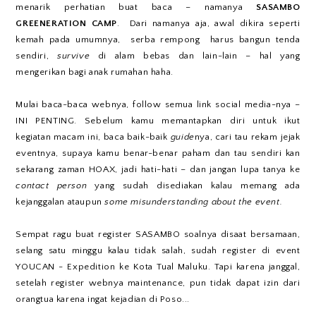
menarik perhatian buat baca – namanya
SASAMBO
GREENERATION CAMP
. Dari namanya aja, awal dikira seperti
kemah pada umumnya, serba rempong harus bangun tenda
sendiri,
survive
di alam bebas dan lain-lain – hal yang
mengerikan bagi anak rumahan haha.
Mulai baca-baca webnya, follow semua link social media-nya –
INI PENTING. Sebelum kamu memantapkan diri untuk ikut
kegiatan macam ini, baca baik-baik
guide
nya, cari tau rekam jejak
eventnya, supaya kamu benar-benar paham dan tau sendiri kan
sekarang zaman HOAX, jadi hati-hati – dan jangan lupa tanya ke
contact person
yang sudah disediakan kalau memang ada
kejanggalan ataupun
some misunderstanding about the event.
Sempat ragu buat register SASAMBO soalnya disaat bersamaan,
selang satu minggu kalau tidak salah, sudah register di event
YOUCAN - Expedition ke Kota Tual Maluku. Tapi karena janggal,
setelah register webnya maintenance, pun tidak dapat izin dari
orangtua karena ingat kejadian di Poso...