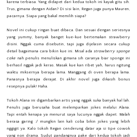
karena terbiasa. Yang didapet dari kedua tokoh ini kayak gitu sih.
Trus, gimana dengan Aidan? Di sisi lain, Regan juga punya Mauren,
pacarnya. Siapa yang bakal memilih siapa?
Novel ini cukup ringan buat dibaca. Dan sesuai dengan seriesnya
yang yummy, banyak banget kue-kue bertemakan strawberry
disini. Nggak cuma disebutin, tapi juga dijelasin secara cukup
detail bagaimana cara bikin kue ini. Misal ada
strawberry sponge
cake
nah penulis menuliskan gimana sih caranya biar sponge ini
berhasil nggak jadi keras. Masak kue kan ribet yah, harus ngitung
waktu miksernya berapa lama. Manggang di oven berapa lama.
Panasnya berapa derajat. Di akhir novel juga dikasih bonus
resepnya pulak! Haha.
Tokoh Alana ini digambarkan artis yang nggak suka banyak hal lah.
Penulis juga berusaha buat melemparkan jokes melalui Alana.
Tapi entah kenapa ya menurut saya lucunya nggak dapet. Malah
berasa garing :/ mungkin lain kali coba bikin jokes yang lebih
nggigit ya. Kalo tokoh Regan cenderung datar aja si tipe cowok
yang non drama. Sudut pandangnya pake dari kedua tokoh jadi