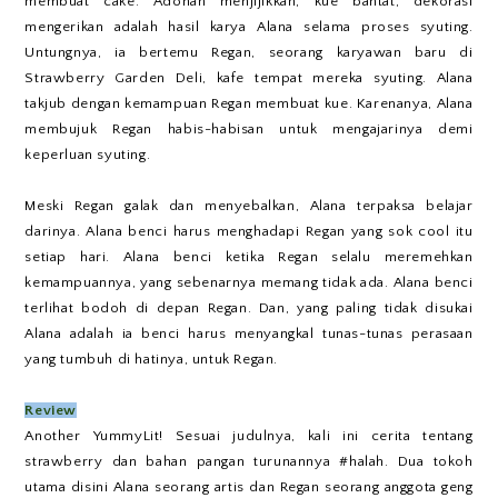
membuat cake. Adonan menjijikkan, kue bantat, dekorasi
mengerikan adalah hasil karya Alana selama proses syuting.
Untungnya, ia bertemu Regan, seorang karyawan baru di
Strawberry Garden Deli, kafe tempat mereka syuting. Alana
takjub dengan kemampuan Regan membuat kue. Karenanya, Alana
membujuk Regan habis-habisan untuk mengajarinya demi
keperluan syuting.
Meski Regan galak dan menyebalkan, Alana terpaksa belajar
darinya. Alana benci harus menghadapi Regan yang sok cool itu
setiap hari. Alana benci ketika Regan selalu meremehkan
kemampuannya, yang sebenarnya memang tidak ada. Alana benci
terlihat bodoh di depan Regan. Dan, yang paling tidak disukai
Alana adalah ia benci harus menyangkal tunas-tunas perasaan
yang tumbuh di hatinya, untuk Regan.
Review
Another YummyLit! Sesuai judulnya, kali ini cerita tentang
strawberry dan bahan pangan turunannya #halah. Dua tokoh
utama disini Alana seorang artis dan Regan seorang anggota geng