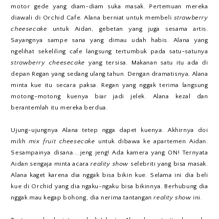
motor gede yang diam-diam suka masak. Pertemuan mereka
diawali di Orchid Cafe. Alana berniat untuk membeli
strawberry
cheesecake
untuk Aidan, gebetan yang juga sesama artis.
Sayangnya sampe sana yang dimau udah habis. Alana yang
ngelihat sekeliling cafe langsung tertumbuk pada satu-satunya
strawberry cheesecake
yang tersisa. Makanan satu itu ada di
depan Regan yang sedang ulang tahun. Dengan dramatisnya, Alana
minta kue itu secara paksa. Regan yang nggak terima langsung
motong-motong kuenya biar jadi jelek. Alana kezal dan
berantemlah itu mereka berdua.
Ujung-ujungnya Alana tetep ngga dapet kuenya. Akhirnya doi
milih
mix fruit cheesecake
untuk dibawa ke apartemen Aidan.
Sesampainya disana....jeng jeng! Ada kamera yang ON! Ternyata
Aidan sengaja minta acara
reality show
selebriti yang bisa masak.
Alana kaget karena dia nggak bisa bikin kue. Selama ini dia beli
kue di Orchid yang dia ngaku-ngaku bisa bikinnya. Berhubung dia
nggak mau kegap bohong, dia nerima tantangan
reality show
ini.