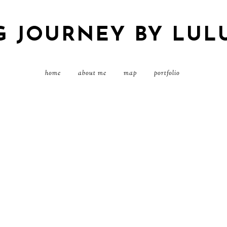
G JOURNEY BY LUL
home
about me
map
portfolio