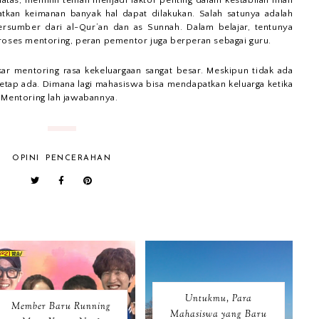
atas, memilih teman menjadi faktor penting dalam kestabilan iman
atkan keimanan banyak hal dapat dilakukan. Salah satunya adalah
ersumber dari al-Qur’an dan as Sunnah. Dalam belajar, tentunya
proses mentoring, peran pementor juga berperan sebagai guru.
gkar mentoring rasa kekeluargaan sangat besar. Meskipun tidak ada
etap ada. Dimana lagi mahasiswa bisa mendapatkan keluarga ketika
 Mentoring lah jawabannya.
OPINI
PENCERAHAN
Untukmu, Para
Member Baru Running
Mahasiswa yang Baru