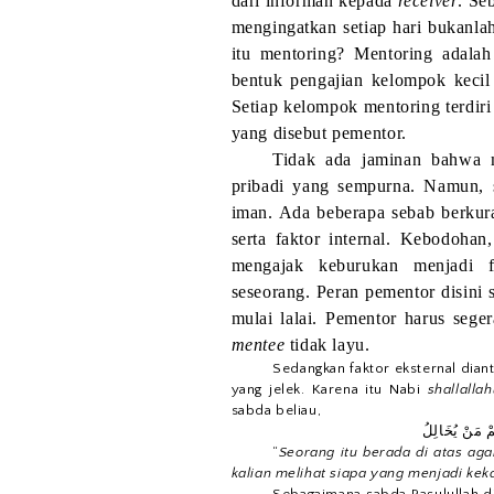
dari informan kepada
receiver
. Se
mengingatkan setiap hari bukanlah
itu mentoring? Mentoring adala
bentuk pengajian kelompok kecil 
Setiap kelompok mentoring terdiri
yang disebut pementor.
Tidak ada jaminan bahwa m
pribadi yang sempurna. Namun, 
iman. Ada beberapa sebab berkura
serta faktor internal. Kebodohan
mengajak keburukan menjadi f
seseorang. Peran pementor disini 
mulai lalai. Pementor harus seg
mentee
tidak layu.
Sedangkan faktor eksternal diant
yang jelek. Karena itu Nabi
shallalla
sabda beliau,
مْ مَنْ يُخَالِلُ
“
Seorang itu berada di
atas ag
kalian melihat siapa yang menjadi kek