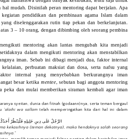
bagai mahasiswa dengan banyak kesibukan, tentu saja untuk
 hal mudah. Disinilah peran mentoring dapat berjalan. Apa
h kegiatan pendidikan dan pembinaan agama Islam dalam
yang diselenggarakan rutin tiap pekan dan berkelanjutan.
 atas 3 – 10 orang, dengan dibimbing oleh seorang pembina
engikuti mentoring akan lantas mengubah kita menjadi
setidaknya dalam mengikuti mentoring akan menstabilkan
ngnya iman. Sebab ini dibagi menjadi dua, faktor internal
, kelalaian, perbuatan maksiat dan dosa, serta nafsu yang
aktor internal yang menyebabkan berkurangnya iman
sangat besar ketika
mentee
, sebutan bagi anggota mentoring
era peka dan mulai memberikan siraman kembali agar iman
aranya syeitan, dunia dan fitnah (godaann)nya, serta teman bergaul
hu ‘alaihi wa sallam
telah memperingatkan kita dari hal ini dalam
الرَّجُلُ عَلَى دِينِ خَلِيلِهِ فَلْيَنْظُرْ أَحَدُكُ
ama kekasihnya
(teman dekatnya), maka hendaknya salah seorang
asihnya.”