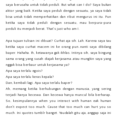
saya berusaha untuk tidak peduli. But what can I do? Saya bukan
aktor yang baik. Ketika saya peduli dengan sesuatu, ya saya tidak
bisa untuk tidak memperhatikan dan ribut mengurus ini itu. Pun
ketika saya tidak peduli dengan sesuatu, mau berpura-pura
peduli itu menjadi berat. That's just who am I.
Apa tujuan tulisan ini dibuat? Curhat aja sih. Lah. Karena saya tau
ketika saya curhat macem ini ke orang pun..nanti saya dibilang
baper. Hahaha. Ih, ketawanya gak ikhlas. Intinya sih, saya bingung
sama orang yang susah diajak kerjasama..atau mungkin saya yang
nggak bisa berbaur untuk kerjasama ya?
Apa saya terlalu egois?
Apa saya terlalu keras kepala?
Dan, kembali lagi. Apa saya terlalu baper?
Ah, memang ketika berhubungan dengan manusia, yang sering
terjadi hanya kecewa. Dan kecewa hanya muncul bila berharap.
So, kesimpulannya when you interact with human eak human
don't expect too much. Cause that too much can hurt you so
much. Ini quotes tumblr banget. Yaudalah gitu aja, anggap saja ini