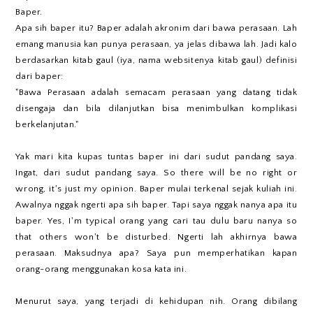
Baper.
Apa sih baper itu? Baper adalah akronim dari bawa perasaan. Lah
emang manusia kan punya perasaan, ya jelas dibawa lah. Jadi kalo
berdasarkan kitab gaul (iya, nama websitenya kitab gaul) definisi
dari baper:
"Bawa Perasaan adalah semacam perasaan yang datang tidak
disengaja dan bila dilanjutkan bisa menimbulkan komplikasi
berkelanjutan."
Yak mari kita kupas tuntas baper ini dari sudut pandang saya.
Ingat, dari sudut pandang saya. So there will be no right or
wrong, it's just my opinion. Baper mulai terkenal sejak kuliah ini.
Awalnya nggak ngerti apa sih baper. Tapi saya nggak nanya apa itu
baper. Yes, I'm typical orang yang cari tau dulu baru nanya so
that others won't be disturbed. Ngerti lah akhirnya bawa
perasaan. Maksudnya apa? Saya pun memperhatikan kapan
orang-orang menggunakan kosa kata ini.
Menurut saya, yang terjadi di kehidupan nih. Orang dibilang