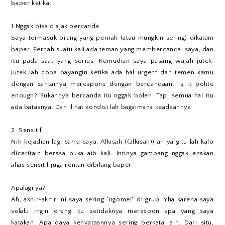
baper ketika:
1.Nggak bisa diajak bercanda
Saya termasuk orang yang pernah (atau mungkin sering) dikatain
baper. Pernah suatu kali ada teman yang membercandai saya, dan
itu pada saat yang serius. Kemudian saya pasang wajah jutek.
Jutek lah coba bayangin ketika ada hal urgent dan temen kamu
dengan santainya merespons dengan bercandaan. Is it polite
enough? Bukannya bercanda itu nggak boleh. Tapi semua hal itu
ada batasnya. Dan, lihat kondisi lah bagaimana keadaannya
2. Sensitif
Nih kejadian lagi sama saya. Alkisah ((alkisah)) ah ya gitu lah kalo
diceritain berasa buka aib kali. Intinya gampang nggak enakan
alias sensitif juga rentan dibilang baper.
Apalagi ya?
Ah, akhir-akhir ini saya sering "ngomel" di grup. Yha karena saya
selalu ingin orang itu setidaknya merespon apa yang saya
katakan. Apa daya kenyataannya sering berkata lain. Dari situ,