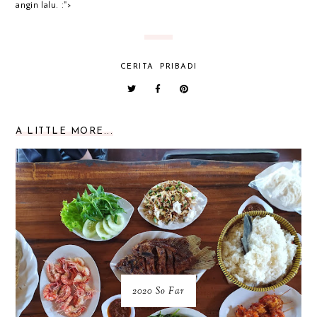
angin lalu. :">
CERITA
PRIBADI
A LITTLE MORE...
2020 So Far