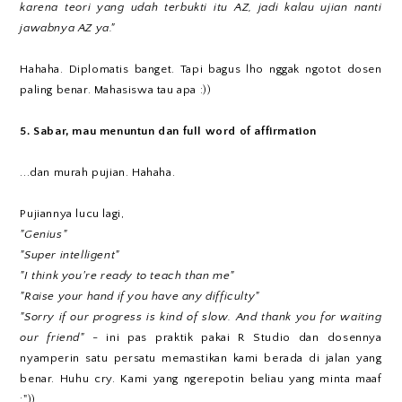
karena teori yang udah terbukti itu AZ, jadi kalau ujian nanti
jawabnya AZ ya."
Hahaha. Diplomatis banget. Tapi bagus lho nggak ngotot dosen
paling benar. Mahasiswa tau apa :))
5. Sabar, mau menuntun dan full word of affirmation
...dan murah pujian. Hahaha.
Pujiannya lucu lagi,
"Genius"
"Super intelligent"
"I think you're ready to teach than me"
"Raise your hand if you have any difficulty"
"Sorry if our progress is kind of slow. And thank you for waiting
our friend"
- ini pas praktik pakai R Studio dan dosennya
nyamperin satu persatu memastikan kami berada di jalan yang
benar. Huhu cry. Kami yang ngerepotin beliau yang minta maaf
:"))