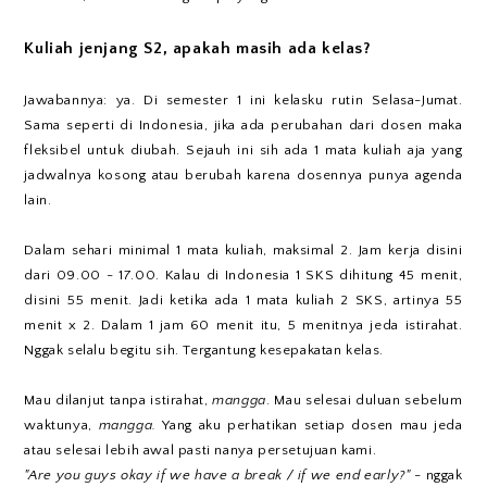
Kuliah jenjang S2, apakah masih ada kelas?
Jawabannya: ya. Di semester 1 ini kelasku rutin Selasa-Jumat.
Sama seperti di Indonesia, jika ada perubahan dari dosen maka
fleksibel untuk diubah. Sejauh ini sih ada 1 mata kuliah aja yang
jadwalnya kosong atau berubah karena dosennya punya agenda
lain.
Dalam sehari minimal 1 mata kuliah, maksimal 2. Jam kerja disini
dari 09.00 - 17.00. Kalau di Indonesia 1 SKS dihitung 45 menit,
disini 55 menit. Jadi ketika ada 1 mata kuliah 2 SKS, artinya 55
menit x 2. Dalam 1 jam 60 menit itu, 5 menitnya jeda istirahat.
Nggak selalu begitu sih. Tergantung kesepakatan kelas.
Mau dilanjut tanpa istirahat,
mangga
. Mau selesai duluan sebelum
waktunya,
mangga.
Yang aku perhatikan setiap dosen mau jeda
atau selesai lebih awal pasti nanya persetujuan kami.
"Are you guys okay if we have a break / if we end early?"
- nggak