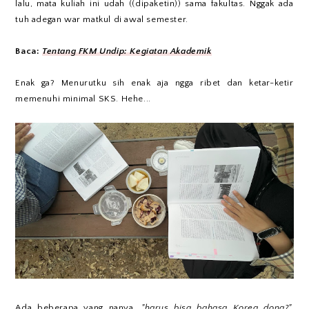
lalu, mata kuliah ini udah ((dipaketin)) sama fakultas. Nggak ada
tuh adegan war matkul di awal semester.
Baca:
Tentang FKM Undip: Kegiatan Akademik
Enak ga? Menurutku sih enak aja ngga ribet dan ketar-ketir
memenuhi minimal SKS. Hehe...
Ada beberapa yang nanya,
"harus bisa bahasa Korea dong?".