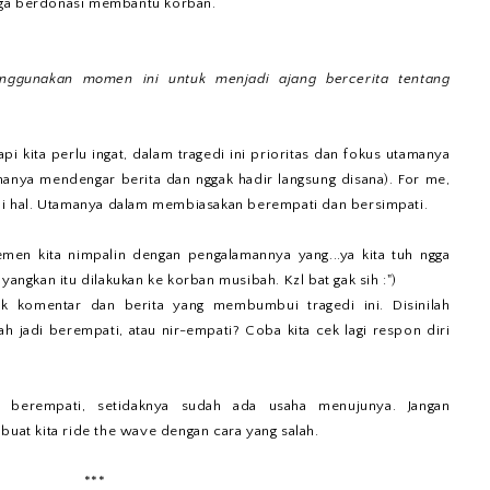
gga berdonasi membantu korban.
nggunakan momen ini untuk menjadi ajang bercerita tentang
pi kita perlu ingat, dalam tragedi ini prioritas dan fokus utamanya
hanya mendengar berita dan nggak hadir langsung disana). For me,
gai hal. Utamanya dalam membiasakan berempati dan bersimpati.
temen kita nimpalin dengan pengalamannya yang...ya kita tuh ngga
yangkan itu dilakukan ke korban musibah. Kzl bat gak sih :")
 komentar dan berita yang membumbui tragedi ini. Disinilah
 jadi berempati, atau nir-empati? Coba kita cek lagi respon diri
 berempati, setidaknya sudah ada usaha menujunya. Jangan
buat kita ride the wave dengan cara yang salah.
***