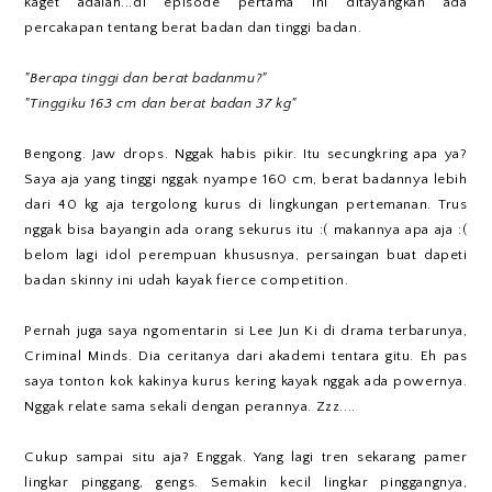
kaget adalah...di episode pertama ini ditayangkan ada
percakapan tentang berat badan dan tinggi badan.
"Berapa tinggi dan berat badanmu?"
"Tinggiku 163 cm dan berat badan 37 kg"
Bengong. Jaw drops. Nggak habis pikir. Itu secungkring apa ya?
Saya aja yang tinggi nggak nyampe 160 cm, berat badannya lebih
dari 40 kg aja tergolong kurus di lingkungan pertemanan. Trus
nggak bisa bayangin ada orang sekurus itu :( makannya apa aja :(
belom lagi idol perempuan khususnya, persaingan buat dapeti
badan skinny ini udah kayak fierce competition.
Pernah juga saya ngomentarin si Lee Jun Ki di drama terbarunya,
Criminal Minds. Dia ceritanya dari akademi tentara gitu. Eh pas
saya tonton kok kakinya kurus kering kayak nggak ada powernya.
Nggak relate sama sekali dengan perannya. Zzz....
Cukup sampai situ aja? Enggak. Yang lagi tren sekarang pamer
lingkar pinggang, gengs. Semakin kecil lingkar pinggangnya,