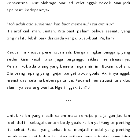
konsentrasi, ikut olahraga biar jadi atlet nggak cocok. Mau jadi
apa nanti kedepannya?
"Toh udah ada suplemen kan buat memenuhi zat gizi itu?"
It's artificial, man. Buatan. Kita pasti paham bahwa sesuatu yang
original itu lebih baik daripada yang dibuat-buat. Ye, kan?
Kedua, ini khusus perempuan sih. Dengan lingkar pinggang yang
sedemikian kecil, bisa juga terganggu siklus menstruasinya.
Pernah kok ada orang yang beneran ngalamin ini. Bukan idol sih.
Dia orang Jepang yang ngejar banget body goals. Akhirnya nggak
menstruasi selama beberapa tahun. Padahal menstruasi itu siklus
alaminya seorang wanita. Ngeri nggak, tuh? :(
***
Untuk kalian yang masih dalam masa remaja, plis jangan jadikan
idol idol ini sebagai contoh body goals kalian ya! Yang terpenting
itu
sehat
. Badan yang sehat bisa menjadi modal yang penting
untuk menjalani hidup ini. Apa artinya punya badan yang bisa