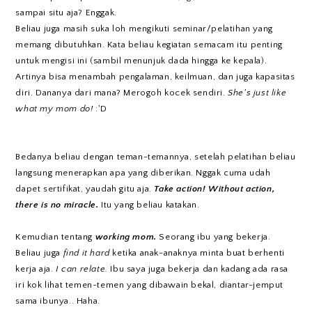
sampai situ aja? Enggak.
Beliau juga masih suka loh mengikuti seminar/pelatihan yang
memang dibutuhkan. Kata beliau kegiatan semacam itu penting
untuk mengisi ini (sambil menunjuk dada hingga ke kepala).
Artinya bisa menambah pengalaman, keilmuan, dan juga kapasitas
diri. Dananya dari mana? Merogoh kocek sendiri.
She's just like
what my mom do!
:'D
Bedanya beliau dengan teman-temannya, setelah pelatihan beliau
langsung menerapkan apa yang diberikan. Nggak cuma udah
dapet sertifikat, yaudah gitu aja.
Take action! Without action,
there is no miracle.
Itu yang beliau katakan.
Kemudian tentang
working mom.
Seorang ibu yang bekerja.
Beliau juga
find it hard
ketika anak-anaknya minta buat berhenti
kerja aja.
I can relate.
Ibu saya juga bekerja dan kadang ada rasa
iri kok lihat temen-temen yang dibawain bekal, diantar-jemput
sama ibunya.. Haha.