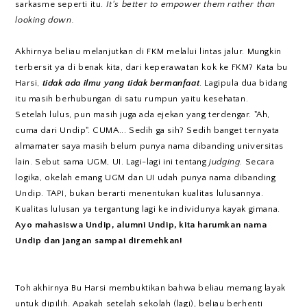
sarkasme seperti itu.
It's better to empower them rather than
looking down.
Akhirnya beliau melanjutkan di FKM melalui lintas jalur. Mungkin
terbersit ya di benak kita, dari keperawatan kok ke FKM? Kata bu
Harsi,
tidak ada ilmu yang tidak bermanfaat
. Lagipula dua bidang
itu masih berhubungan di satu rumpun yaitu kesehatan.
Setelah lulus, pun masih juga ada ejekan yang terdengar. "Ah,
cuma dari Undip". CUMA... Sedih ga sih? Sedih banget ternyata
almamater saya masih belum punya nama dibanding universitas
lain. Sebut sama UGM, UI. Lagi-lagi ini tentang
judging.
Secara
logika, okelah emang UGM dan UI udah punya nama dibanding
Undip. TAPI, bukan berarti menentukan kualitas lulusannya.
Kualitas lulusan ya tergantung lagi ke individunya kayak gimana.
Ayo mahasiswa Undip, alumni Undip, kita harumkan nama
Undip dan jangan sampai diremehkan!
Toh akhirnya Bu Harsi membuktikan bahwa beliau memang layak
untuk dipilih. Apakah setelah sekolah (lagi), beliau berhenti