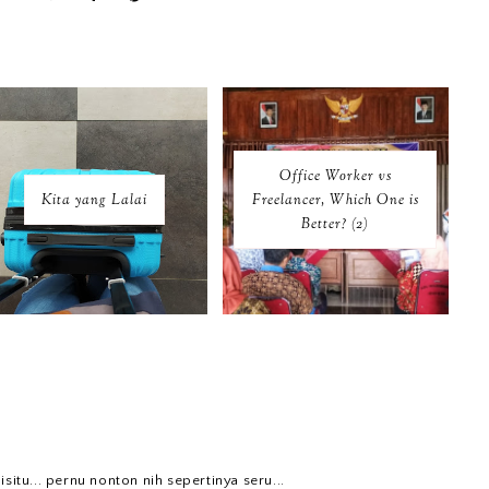
Office Worker vs
Kita yang Lalai
Freelancer, Which One is
Better? (2)
situ... pernu nonton nih sepertinya seru...