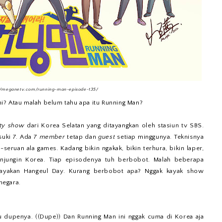
//meganetv.com/running-man-episode-135/
i? Atau malah belum tahu apa itu Running Man?
ety show
dari Korea Selatan yang ditayangkan oleh stasiun tv SBS.
suki 7. Ada 7
member
tetap dan
guest
setiap minggunya. Teknisnya
-seruan ala games. Kadang bikin ngakak, bikin terhura, bikin laper,
unjungin Korea. Tiap episodenya tuh berbobot. Malah beberapa
rayakan Hangeul Day. Kurang berbobot apa? Nggak kayak show
negara.
tu dupenya. ((Dupe)) Dan Running Man ini nggak cuma di Korea aja