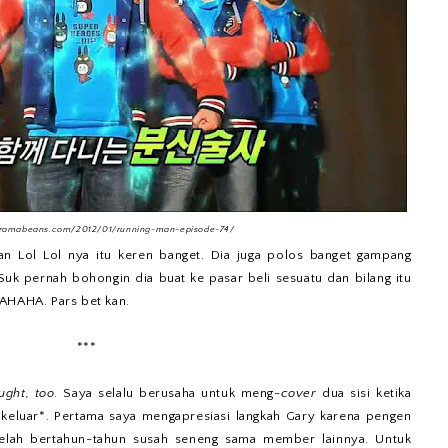
dramabeans.com/2012/01/running-man-episode-74/
n Lol Lol nya itu keren banget. Dia juga polos banget gampang
uk pernah bohongin dia buat ke pasar beli sesuatu dan bilang itu
HAHAHA. Pars bet kan.
***
ught, too
. Saya selalu berusaha untuk meng-
cover
dua sisi ketika
 keluar*. Pertama saya mengapresiasi langkah Gary karena pengen
telah bertahun-tahun susah seneng sama member lainnya. Untuk