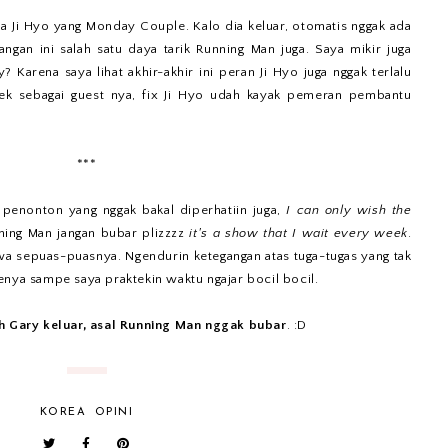
 sama Ji Hyo yang Monday Couple. Kalo dia keluar, otomatis nggak ada
ngan ini salah satu daya tarik Running Man juga. Saya mikir juga
y? Karena saya lihat akhir-akhir ini peran Ji Hyo juga nggak terlalu
wek sebagai guest nya, fix Ji Hyo udah kayak pemeran pembantu
***
penonton yang nggak bakal diperhatiin juga,
I can only wish the
ning Man jangan bubar plizzzz
it's a show that I wait every week
.
a sepuas-puasnya. Ngendurin ketegangan atas tuga-tugas yang tak
enya sampe saya praktekin waktu ngajar bocil bocil.
 Gary keluar, asal Running Man nggak bubar
. :D
KOREA
OPINI