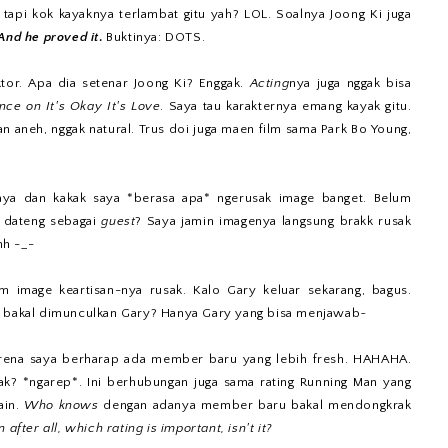
tapi kok kayaknya terlambat gitu yah? LOL. Soalnya Joong Ki juga
And he proved it
.
Buktinya: DOTS.
tor. Apa dia setenar Joong Ki? Enggak.
Acting
nya juga nggak bisa
ce on It's Okay It's Love
. Saya tau karakternya emang kayak gitu.
n aneh, nggak natural. Trus doi juga maen film sama Park Bo Young,
-
saya dan kakak saya *berasa apa* ngerusak image banget. Belum
 dateng sebagai
guest
? Saya jamin imagenya langsung brakk rusak
hh -_-
m image keartisan-nya rusak. Kalo Gary keluar sekarang, bagus.
g bakal dimunculkan Gary? Hanya Gary yang bisa menjawab~
karena saya berharap ada member baru yang lebih fresh. HAHAHA.
ak? *ngarep*. Ini berhubungan juga sama rating Running Man yang
ain.
Who knows
dengan adanya member baru bakal mendongkrak
 after all, which rating is important, isn't it?