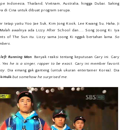
e Indonesia, Thailand, Vietnam, Australia, hingga Dubai. Saking
nya di Cina untuk dibuat program serupa.
 tetap yaitu Yoo Jae Suk, Kim Jong Kook, Lee Kwang Su, Haha, Ji
Malah awalnya ada Lizzy After School dan..... Song Joong Ki. Iya
nts of The Sun itu. Lizzy sama Joong Ki nggak bertahan lama.
So
mbers.
 left Running Man
. Banyak reaksi tentang keputusan Gary ini. Gary
k.
Yes he is a singer, rapper to be exact
. Gary ini member favorit
way
. Dia emang gak ganteng (untuk ukuran entertainer Korea). Dia
ak Hulk
but somehow he surprised me
.