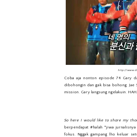
http://www.
Coba aja nonton episode 74 Gary da
dibohongin dan gak bisa bohong. Jae S
mission. Gary langsung ngelakuin. HA
So here I would like to share my tho
berpendapat #halah *jiwa jurnalisnya
fokus. Nggak gampang lho keluar se