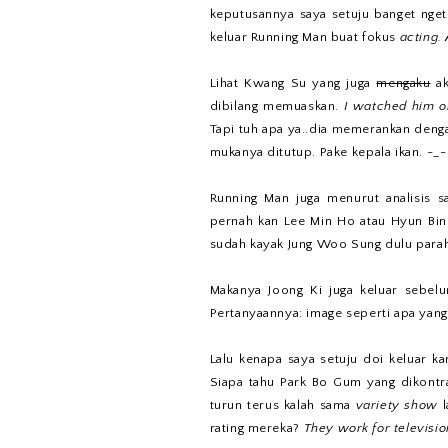
keputusannya saya setuju banget nget 
keluar Running Man buat fokus
acting.
Lihat Kwang Su yang juga
mengaku
ak
dibilang memuaskan.
I watched him on
Tapi tuh apa ya..dia memerankan denga
mukanya ditutup. Pake kepala ikan. -_
Running Man juga menurut analisis 
pernah kan Lee Min Ho atau Hyun Bin
sudah kayak Jung Woo Sung dulu para
Makanya Joong Ki juga keluar sebelu
Pertanyaannya: image seperti apa yan
Lalu kenapa saya setuju doi keluar 
Siapa tahu Park Bo Gum yang dikontr
turun terus kalah sama
variety show
l
rating mereka?
They work for television