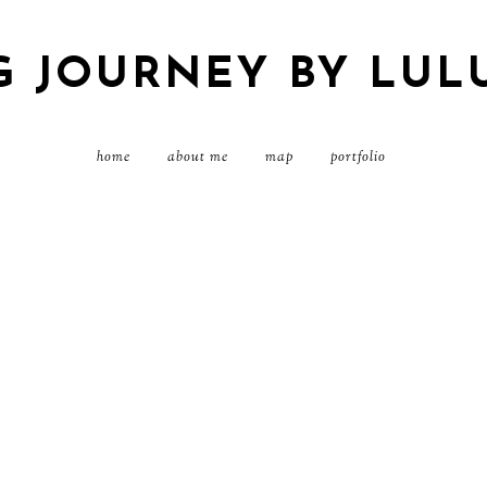
G JOURNEY BY LUL
home
about me
map
portfolio