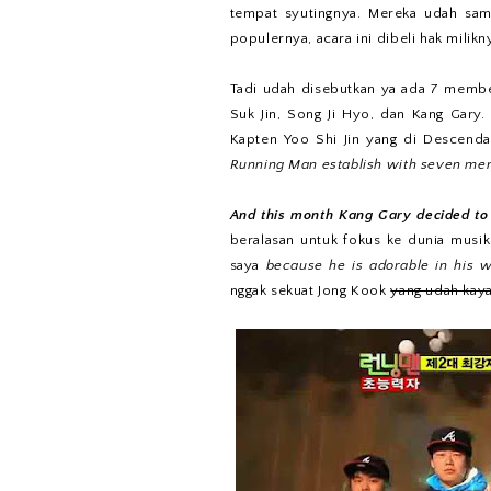
tempat syutingnya. Mereka udah samp
populernya, acara ini dibeli hak milik
Tadi udah disebutkan ya ada 7 member
Suk Jin, Song Ji Hyo, dan Kang Gary. 
Kapten Yoo Shi Jin yang di Descenda
Running Man establish with seven me
And this month Kang Gary decided to
beralasan untuk fokus ke dunia musi
saya
because he is adorable in his 
nggak sekuat Jong Kook
yang udah kay