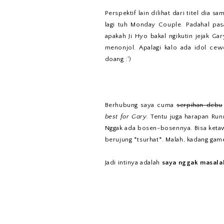
Perspektif lain dilihat dari titel dia
lagi tuh Monday Couple. Padahal pasa
apakah Ji Hyo bakal ngikutin jejak Gar
menonjol. Apalagi kalo ada idol ce
doang :')
Berhubung saya cuma
serpihan debu
best for Gary.
Tentu juga harapan Run
Nggak ada bosen-bosennya. Bisa ketaw
berujung *tsurhat*. Malah, kadang gam
Jadi intinya adalah
saya nggak masalah