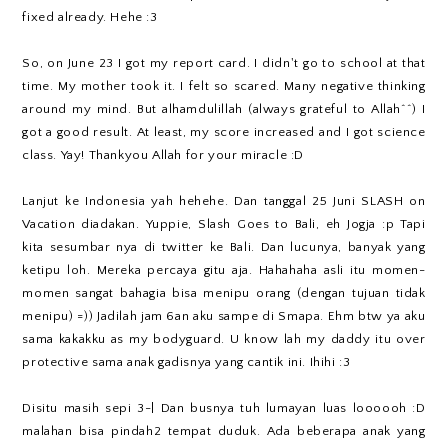
fixed already. Hehe :3
So, on June 23 I got my report card. I didn't go to school at that
time. My mother took it. I felt so scared. Many negative thinking
around my mind. But alhamdulillah (always grateful to Allah^^) I
got a good result. At least, my score increased and I got science
class. Yay! Thankyou Allah for your miracle :D
Lanjut ke Indonesia yah hehehe. Dan tanggal 25 Juni SLASH on
Vacation diadakan. Yuppie, Slash Goes to Bali, eh Jogja :p Tapi
kita sesumbar nya di twitter ke Bali. Dan lucunya, banyak yang
ketipu loh. Mereka percaya gitu aja. Hahahaha asli itu momen-
momen sangat bahagia bisa menipu orang (dengan tujuan tidak
menipu) =)) Jadilah jam 6an aku sampe di Smapa. Ehm btw ya aku
sama kakakku as my bodyguard. U know lah my daddy itu over
protective sama anak gadisnya yang cantik ini. Ihihi :3
Disitu masih sepi 3-| Dan busnya tuh lumayan luas loooooh :D
malahan bisa pindah2 tempat duduk. Ada beberapa anak yang