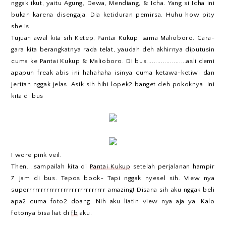
nggak ikut, yaitu Agung, Dewa, Mendiang, & Icha. Yang si Icha ini
bukan karena disengaja. Dia ketiduran pemirsa. Huhu how pity
she is.
Tujuan awal kita sih Ketep, Pantai Kukup, sama Malioboro. Gara-
gara kita berangkatnya rada telat, yaudah deh akhirnya diputusin
cuma ke Pantai Kukup & Malioboro. Di bus......................asli demi
apapun freak abis ini hahahaha isinya cuma ketawa-ketiwi dan
jeritan nggak jelas. Asik sih hihi lopek2 banget deh pokoknya. Ini
kita di bus
I wore pink veil.
Then....sampailah kita di
Pantai Kukup
setelah perjalanan hampir
7 jam di bus. Tepos book~ Tapi nggak nyesel sih. View nya
superrrrrrrrrrrrrrrrrrrrrrrrrrrr amazing! Disana sih aku nggak beli
apa2 cuma foto2 doang. Nih aku liatin view nya aja ya. Kalo
fotonya bisa liat di
fb
aku.