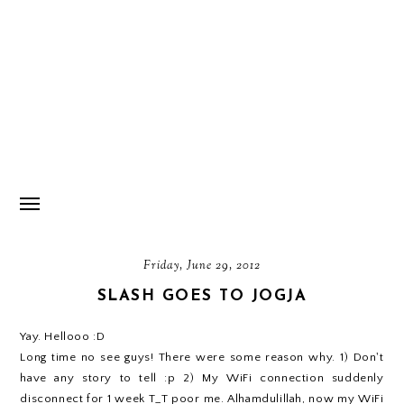
Friday, June 29, 2012
SLASH GOES TO JOGJA
Yay. Hellooo :D
Long time no see guys! There were some reason why. 1) Don't
have any story to tell :p 2) My WiFi connection suddenly
disconnect for 1 week T_T poor me. Alhamdulillah, now my WiFi