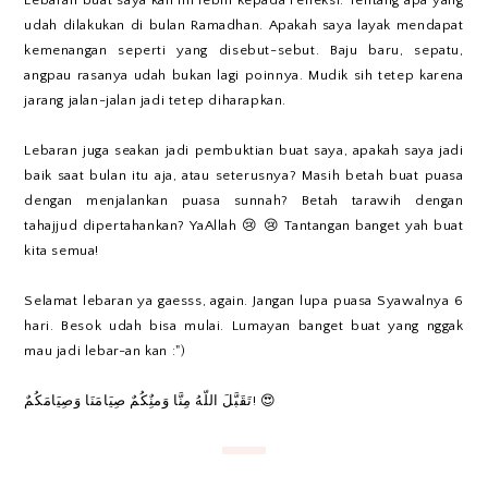
udah dilakukan di bulan Ramadhan. Apakah saya layak mendapat
kemenangan seperti yang disebut-sebut. Baju baru, sepatu,
angpau rasanya udah bukan lagi poinnya. Mudik sih tetep karena
jarang jalan-jalan jadi tetep diharapkan.
Lebaran juga seakan jadi pembuktian buat saya, apakah saya jadi
baik saat bulan itu aja, atau seterusnya? Masih betah buat puasa
dengan menjalankan puasa sunnah? Betah tarawih dengan
tahajjud dipertahankan? YaAllah 😢 😢 Tantangan banget yah buat
kita semua!
Selamat lebaran ya gaesss, again. Jangan lupa puasa Syawalnya 6
hari. Besok udah bisa mulai. Lumayan banget buat yang nggak
mau jadi lebar-an kan :")
تَقَبَّلَ اللّهُ مِنَّا وَمنٌِكُمٌ صِيَامَنَا وَصِيَامَكُمٌ! 😍