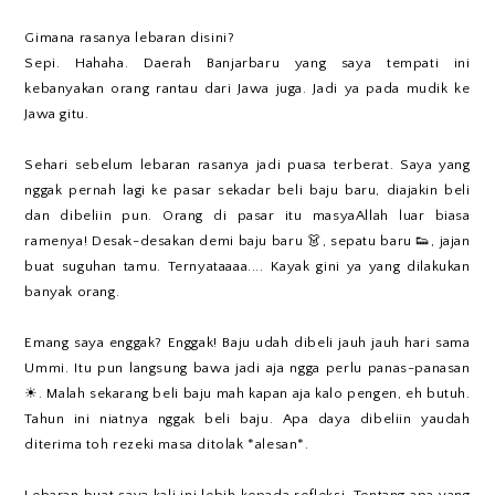
Gimana rasanya lebaran disini?
Sepi. Hahaha. Daerah Banjarbaru yang saya tempati ini
kebanyakan orang rantau dari Jawa juga. Jadi ya pada mudik ke
Jawa gitu.
Sehari sebelum lebaran rasanya jadi puasa terberat. Saya yang
nggak pernah lagi ke pasar sekadar beli baju baru, diajakin beli
dan dibeliin pun. Orang di pasar itu masyaAllah luar biasa
ramenya! Desak-desakan demi baju baru 👗, sepatu baru 👟, jajan
buat suguhan tamu. Ternyataaaa.... Kayak gini ya yang dilakukan
banyak orang.
Emang saya enggak? Enggak! Baju udah dibeli jauh jauh hari sama
Ummi. Itu pun langsung bawa jadi aja ngga perlu panas-panasan
☀. Malah sekarang beli baju mah kapan aja kalo pengen, eh butuh.
Tahun ini niatnya nggak beli baju. Apa daya dibeliin yaudah
diterima toh rezeki masa ditolak *alesan*.
Lebaran buat saya kali ini lebih kepada refleksi. Tentang apa yang