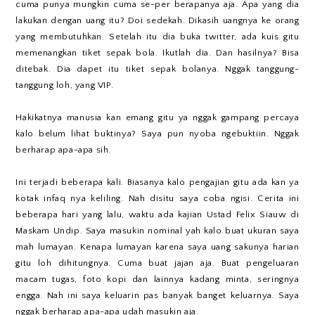
cuma punya mungkin cuma se-per berapanya aja. Apa yang dia
lakukan dengan uang itu? Doi sedekah. Dikasih uangnya ke orang
yang membutuhkan. Setelah itu dia buka twitter, ada kuis gitu
memenangkan tiket sepak bola. Ikutlah dia. Dan hasilnya? Bisa
ditebak. Dia dapet itu tiket sepak bolanya. Nggak tanggung-
tanggung loh, yang VIP.
Hakikatnya manusia kan emang gitu ya nggak gampang percaya
kalo belum lihat buktinya? Saya pun nyoba ngebuktiin. Nggak
berharap apa-apa sih.
Ini terjadi beberapa kali. Biasanya kalo pengajian gitu ada kan ya
kotak infaq nya keliling. Nah disitu saya coba ngisi. Cerita ini
beberapa hari yang lalu, waktu ada kajian Ustad Felix Siauw di
Maskam Undip. Saya masukin nominal yah kalo buat ukuran saya
mah lumayan. Kenapa lumayan karena saya uang sakunya harian
gitu loh dihitungnya. Cuma buat jajan aja. Buat pengeluaran
macam tugas, foto kopi dan lainnya kadang minta, seringnya
engga. Nah ini saya keluarin pas banyak banget keluarnya. Saya
nggak berharap apa-apa udah masukin aja.