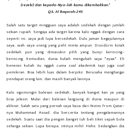
(rezeki) dan kepada-Nya-lah kamu dikembalikan."
QS. Al Baqarah:245
Salah satu target mingguan saya adalah sedekah dengan jumlah
sekian rupiah. Sengaja ada target karena kalo nggak dengan cara
seperti ini, saya jadi lupa bersedekah. Dulu jaman begajulannya
saya, wah saya orang yang pelit minta ampun. Disodorin kotak
sedekah pun yang dimasukin pilih yang bunyi kerincing-
kerincing. Kemudian, dunia kuliah mengubah saya *eyaa*. Eh
beneran kuliah itu nggak cuma soal akademik tapi juga soal
pemikiran. Bisa lebih luas dalam berpikir. Berusaha menghargai
pendapat orang lain, dan masih banyak lainnya.
Kalo ngomongin balesan sedekah, banyak banget kan ya yang
bisa jelasin. Mulai dari balesan langsung di dunia maupun di
akhirat. Salah satu yang pernah saya baca dari Notes From Qatar-
nya Muhammad Assad, dia bercerita tentang pengalamannya
sedekah. Suatu saat dia pengen banget tuh beli tiket sepak bola
seharga sekian. Lupa berapa, intinya mihil. Hehe. Sedangkan dia